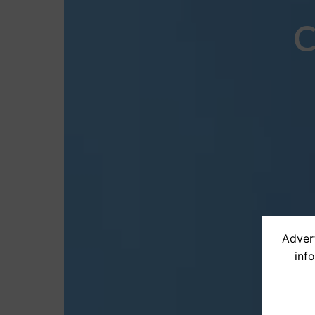
C
Advert
inf