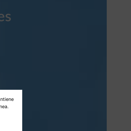
es
ontiene
nea.