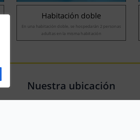
Habitación doble
a
En una habitación doble, se hospedarán 2 personas
adultas en la misma habitación
Nuestra ubicación
C. Mayor, 30, 02327 Pozuelo, Albacete, Spain