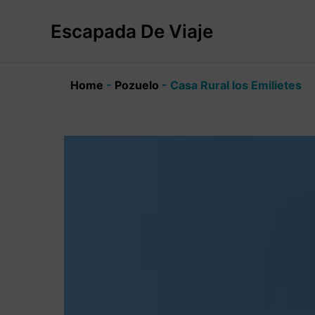
Ir
al
Escapada De Viaje
contenido
Home
-
Pozuelo
-
Casa Rural los Emilietes