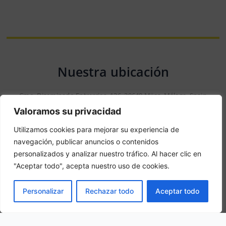
Nuestra ubicación
Cmo. Diseminado Entrerrios, 126, 29649 Mijas, Málaga, Spain
Valoramos su privacidad
Utilizamos cookies para mejorar su experiencia de
navegación, publicar anuncios o contenidos
personalizados y analizar nuestro tráfico. Al hacer clic en
"Aceptar todo", acepta nuestro uso de cookies.
RESERVAR
Personalizar
Rechazar todo
Aceptar todo
Aviso: Esta no es una web oficial. Esta web contiene
información del hotel y ofrece el servicio de Booking