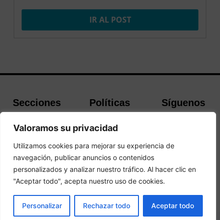
IR AL POST
Secciones
Políticas
Síguenos
Home
Política de
Facebook
Valoramos su privacidad
Buscador de
cookies
Instagram
Hoteles
Aviso Legal
Twitter
Utilizamos cookies para mejorar su experiencia de
Guías de Viajes
Política de
navegación, publicar anuncios o contenidos
Privacidad
personalizados y analizar nuestro tráfico. Al hacer clic en
"Aceptar todo", acepta nuestro uso de cookies.
© 2026Todos los derechos reservados.
RESERVAR
Personalizar
Rechazar todo
Aceptar todo