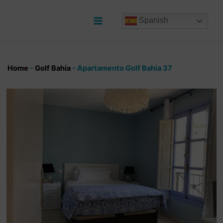
Ir
al
Spanish
contenido
Main
Menu
Home
-
Golf Bahía
-
Apartamento Golf Bahia 37