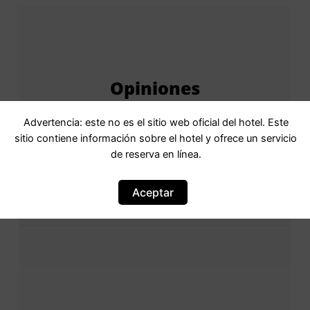
Opiniones
Advertencia: este no es el sitio web oficial del hotel. Este
sitio contiene información sobre el hotel y ofrece un servicio
Puntuación
9,3Puntuación: 9.3
de reserva en línea.
FantásticoValoración: fantástico · 34
comentarios
Aceptar
Basada en
34 comentarios