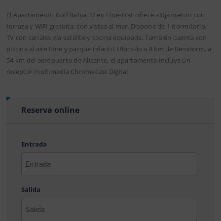
El Apartamento Golf Bahia 37 en Finestrat ofrece alojamiento con
terraza y WiFi gratuita, con vistas al mar. Dispone de 1 dormitorio,
TV con canales vía satélite y cocina equipada. También cuenta con
piscina al aire libre y parque infantil. Ubicado a 8 km de Benidorm, a
54 km del aeropuerto de Alicante, el apartamento incluye un
receptor multimedia Chromecast Digital.
Reserva online
Entrada
AAAA
barra
Salida
MM
barra
DD
AAAA