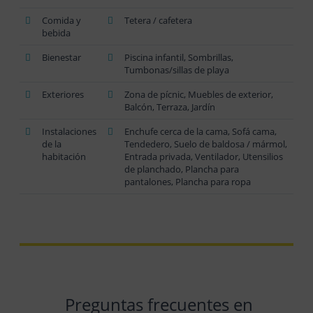
Comida y
Tetera / cafetera
bebida
Bienestar
Piscina infantil, Sombrillas,
Tumbonas/sillas de playa
Exteriores
Zona de pícnic, Muebles de exterior,
Balcón, Terraza, Jardín
Instalaciones
Enchufe cerca de la cama, Sofá cama,
de la
Tendedero, Suelo de baldosa / mármol,
habitación
Entrada privada, Ventilador, Utensilios
de planchado, Plancha para
pantalones, Plancha para ropa
Preguntas frecuentes en