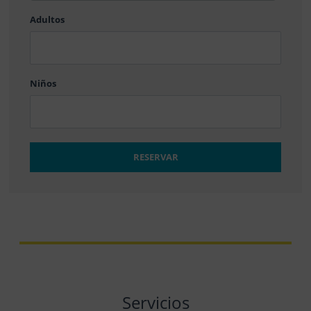
barra
Adultos
MM
barra
DD
Niños
RESERVAR
Servicios