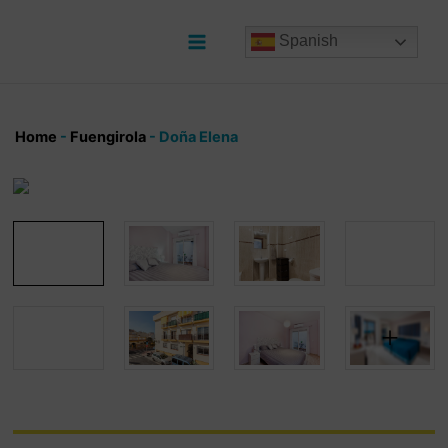
Ir
al
Spanish
contenido
Main
Menu
Home
-
Fuengirola
-
Doña Elena