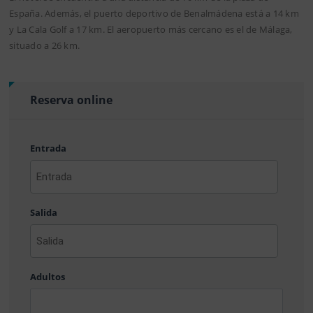
España. Además, el puerto deportivo de Benalmádena está a 14 km
y La Cala Golf a 17 km. El aeropuerto más cercano es el de Málaga,
situado a 26 km.
Reserva online
Entrada
AAAA
barra
Salida
MM
barra
DD
AAAA
barra
Adultos
MM
barra
DD