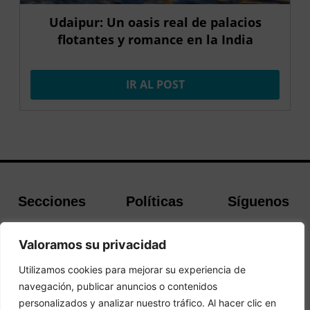
Udaipur: Un oasis real de palacios
flotantes y romance en la India
IR AL POST
Secciones
Políticas
Síguenos
Home
Política de
Facebook
Valoramos su privacidad
Buscador de
cookies
Instagram
Hoteles
Aviso Legal
Twitter
Utilizamos cookies para mejorar su experiencia de
Guías de Viajes
Política de
navegación, publicar anuncios o contenidos
Privacidad
personalizados y analizar nuestro tráfico. Al hacer clic en