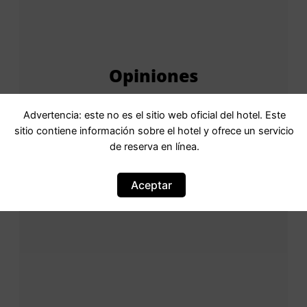
Opiniones
Advertencia: este no es el sitio web oficial del hotel. Este
sitio contiene información sobre el hotel y ofrece un servicio
Puntuación
9,5Puntuación: 9.5
de reserva en línea.
ExcepcionalValoración: excepcional · 2
comentarios
Aceptar
Basada en
2 comentarios