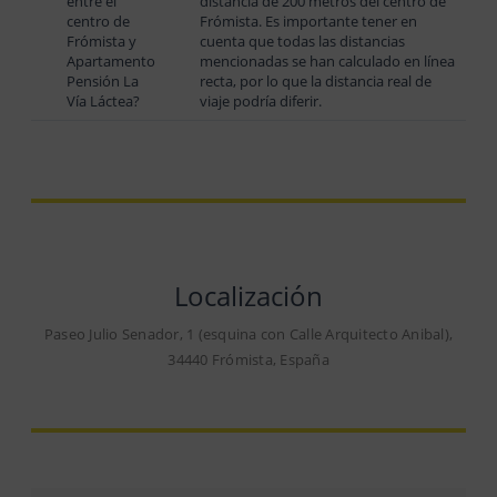
entre el
distancia de 200 metros del centro de
centro de
Frómista. Es importante tener en
Frómista y
cuenta que todas las distancias
Apartamento
mencionadas se han calculado en línea
Pensión La
recta, por lo que la distancia real de
Vía Láctea?
viaje podría diferir.
Localización
Paseo Julio Senador, 1 (esquina con Calle Arquitecto Anibal),
34440 Frómista, España