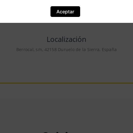
Aceptar
Localización
Berrocal, s/n, 42158 Duruelo de la Sierra, España