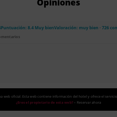
Opiniones
4Puntuación: 8.4 Muy bienValoración: muy bien · 726 co
omentarios
na web oficial. Esta web contiene información del hotel y ofrece el servici
¿Eres el propietario de esta web?
–
Reservar ahora