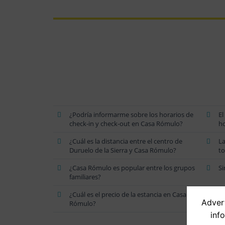
¿Podría informarme sobre los horarios de
El
check-in y check-out en Casa Rómulo?
ho
¿Cuál es la distancia entre el centro de
La
Duruelo de la Sierra y Casa Rómulo?
to
¿Casa Rómulo es popular entre los grupos
Si
familiares?
¿Cuál es el precio de la estancia en Casa
En
Advert
Rómulo?
ho
inf