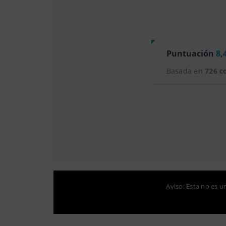
Puntuación
8,
Basada en
726 c
Aviso: Esta no es u