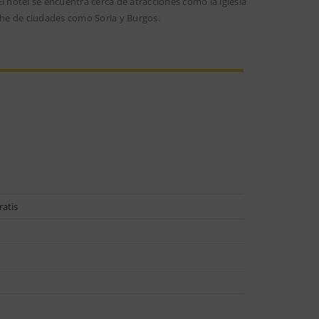
l hotel se encuentra cerca de atracciones como la iglesia
oche de ciudades como Soria y Burgos.
ratis