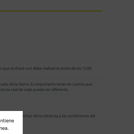
s que el check-out debe realizarse antes de las 12:00
elo de la Sierra. Es importante tener en cuenta que
ancia real de viaje puede ser diferente.
, como las fechas de tu estancia y las condiciones del
ontiene
nea.