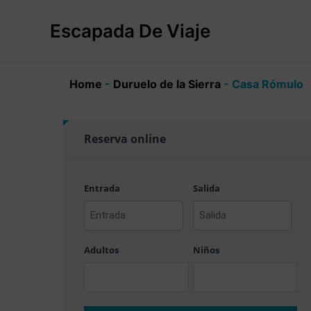
Ir
al
Escapada De Viaje
contenido
Home
-
Duruelo de la Sierra
-
Casa Rómulo
Reserva online
Entrada
Salida
AAAA
AAAA
barra
barra
Adultos
Niños
MM
MM
barra
barra
DD
DD