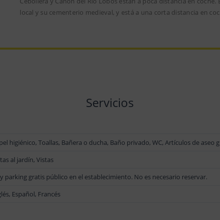
Cebollera y Cañón del Río Lobos están a poca distancia en coche. E
local y su cementerio medieval, y está a una corta distancia en c
Servicios
pel higiénico, Toallas, Bañera o ducha, Baño privado, WC, Artículos de aseo g
tas al jardín, Vistas
y parking gratis público en el establecimiento. No es necesario reservar.
glés, Español, Francés