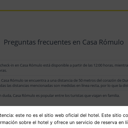
Preguntas frecuentes en Casa Rómulo
 check-in en Casa Rómulo está disponible a partir de las 12:00 horas, mientra
ras.
 Casa Rómulo se encuentra a una distancia de 50 metros del corazón de Duru
das las distancias mencionadas son medidas en línea recta, por lo que la dist
n duda, Casa Rómulo es popular entre los turistas que viajan en familia.
 Casa Rómulo, los precios pueden fluctuar dependiendo de diversos factores
encia: este no es el sitio web oficial del hotel. Este sitio c
tel. Selecciona tus fechas para consultar el precio actualizado.
ormación sobre el hotel y ofrece un servicio de reserva en lí