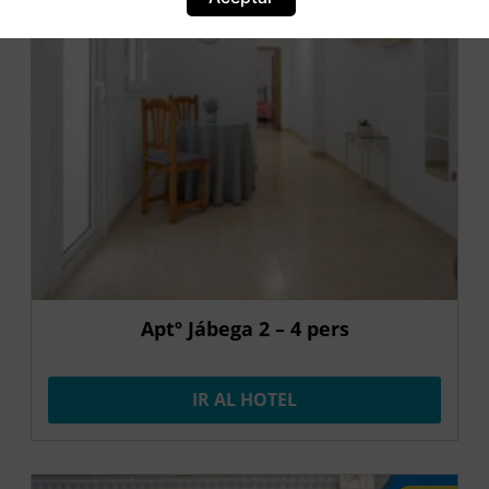
Aptº Jábega 2 – 4 pers
IR AL HOTEL