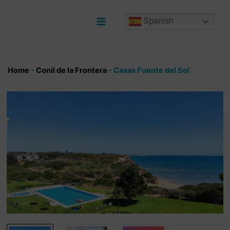
Ir
al
Spanish
contenido
Main
Menu
Home
-
Conil de la Frontera
-
Casas Fuente del Sol