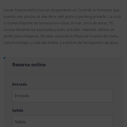
Casas Fuente del Sol es un alojamiento en Conil de la Frontera que
cuenta con piscina al aire libre, wifi gratis y parking privado. La casa
o chalet dispone de terraza con vistas al mar, zona de estar, TV,
cocina totalmente equipada y baño privado. Además, ofrece un
jardín para relajarse. Situado cerca de la Playa de Fuente del Gallo,
Cala Puntalejo y Cala del Aceite, y a 64 km del Aeropuerto de Jerez.
Reserva online
Entrada
AAAA
barra
Salida
MM
barra
DD
AAAA