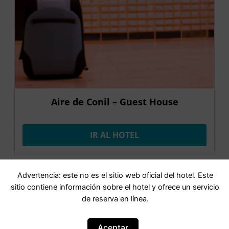
Aire de Conil – Guest House
IR AL HOTEL
Advertencia: este no es el sitio web oficial del hotel. Este
OFERTA
sitio contiene información sobre el hotel y ofrece un servicio
de reserva en línea.
Aceptar