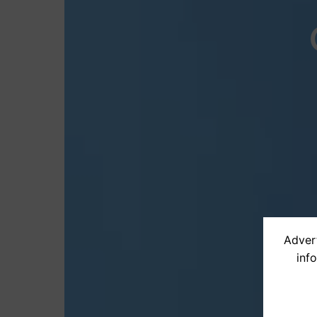
Advert
inf