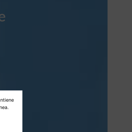
e
ontiene
nea.