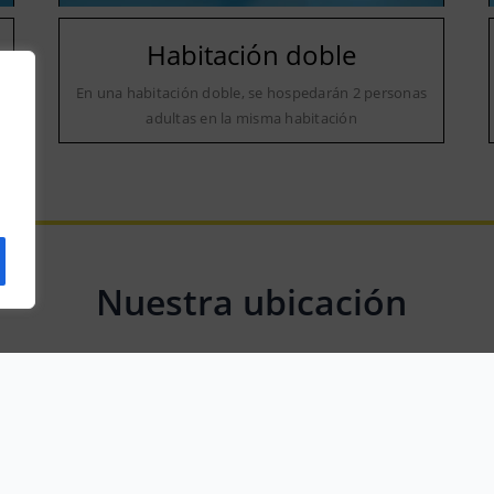
Habitación doble
a
En una habitación doble, se hospedarán 2 personas
adultas en la misma habitación
Nuestra ubicación
Ctra. Aldealengua, Km 1,930, 37193 Cabrerizos, Salamanca, Spain