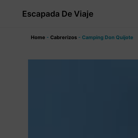
Ir
al
Escapada De Viaje
contenido
Home
-
Cabrerizos
-
Camping Don Quijote