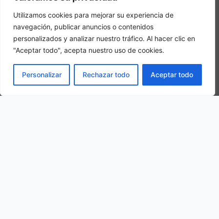
Utilizamos cookies para mejorar su experiencia de
navegación, publicar anuncios o contenidos
personalizados y analizar nuestro tráfico. Al hacer clic en
"Aceptar todo", acepta nuestro uso de cookies.
Habitacion Triple
RESERVAR
Personalizar
Rechazar todo
Aceptar todo
En una habitación triple, se hospedarán 3 personas adultas en la
misma habitación
Nuestra ubicación
C. Revilla, 22, 09199 Atapuerca, Burgos, Spain