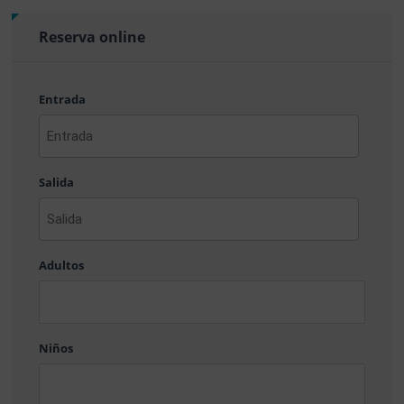
Reserva online
Entrada
AAAA
barra
Salida
MM
barra
DD
AAAA
barra
Adultos
MM
barra
DD
Niños