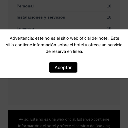
Personal
10
Instalaciones y servicios
10
Limpieza
10
Advertencia: este no es el sitio web oficial del hotel. Este
Confort
10
sitio contiene información sobre el hotel y ofrece un servicio
Relación calidad-precio
9,4
de reserva en línea.
Ubicación
9,4
Aceptar
Aviso: Esta no es una web oficial. Esta web contiene
información del hotel y ofrece el servicio de Booking