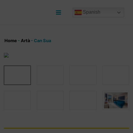
Ir
al
Spanish
contenido
Main
Menu
Home
-
Artà
-
Can Sua