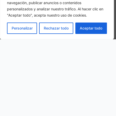
navegación, publicar anuncios o contenidos
personalizados y analizar nuestro tráfico. Al hacer clic en
"Aceptar todo", acepta nuestro uso de cookies.
Camera tripla
PRENOTA
Personalizar
Rechazar todo
Aceptar todo
In una camera tripla, 3 adulti alloggiano nella stessa stanza
La nostra ubicazione
Via Vincenzo Cardarelli, 6, 01021 Torre Alfina VT, Italy