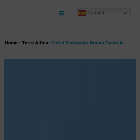
Ir
al
Spanish
contenido
Main
Menu
Home
-
Torre Alfina
-
Hotel Ristorante Nuovo Castello