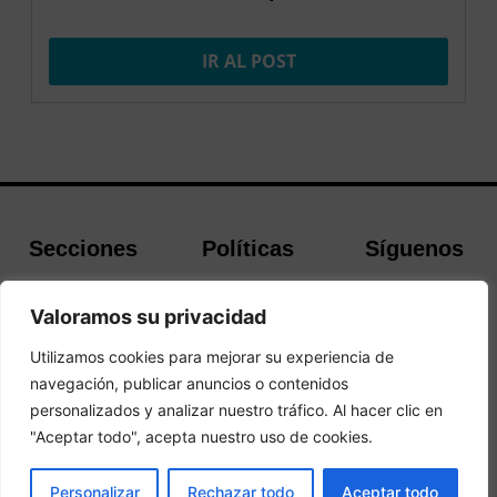
IR AL POST
Secciones
Políticas
Síguenos
Home
Política de
Facebook
Valoramos su privacidad
Buscador de
cookies
Instagram
Hoteles
Aviso Legal
Twitter
Utilizamos cookies para mejorar su experiencia de
Guías de Viajes
Política de
navegación, publicar anuncios o contenidos
Privacidad
personalizados y analizar nuestro tráfico. Al hacer clic en
"Aceptar todo", acepta nuestro uso de cookies.
© 2026Todos los derechos reservados.
PRENOTA
Personalizar
Rechazar todo
Aceptar todo