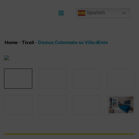
Ir
al
Spanish
contenido
Main
Menu
Home
-
Tivoli
-
Domus Colonnato su Villa dEste