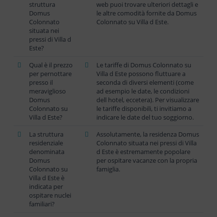
struttura
web puoi trovare ulteriori dettagli e
Domus
le altre comodità fornite da Domus
Colonnato
Colonnato su Villa d Este.
situata nei
pressi di Villa d
Este?
Qual è il prezzo
Le tariffe di Domus Colonnato su
per pernottare
Villa d Este possono fluttuare a
presso il
seconda di diversi elementi (come
meraviglioso
ad esempio le date, le condizioni
Domus
dell hotel, eccetera). Per visualizzare
Colonnato su
le tariffe disponibili, ti invitiamo a
Villa d Este?
indicare le date del tuo soggiorno.
La struttura
Assolutamente, la residenza Domus
residenziale
Colonnato situata nei pressi di Villa
denominata
d Este è estremamente popolare
Domus
per ospitare vacanze con la propria
Colonnato su
famiglia.
Villa d Este è
indicata per
ospitare nuclei
familiari?