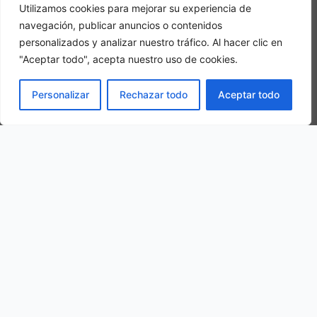
Utilizamos cookies para mejorar su experiencia de
navegación, publicar anuncios o contenidos
personalizados y analizar nuestro tráfico. Al hacer clic en
"Aceptar todo", acepta nuestro uso de cookies.
Camera tripla
PRENOTA
In una camera tripla, 3 adulti alloggiano nella stessa stanza
Personalizar
Rechazar todo
Aceptar todo
La nostra ubicazione
Unnamed Road, 67030, Sciullo AQ, Italy