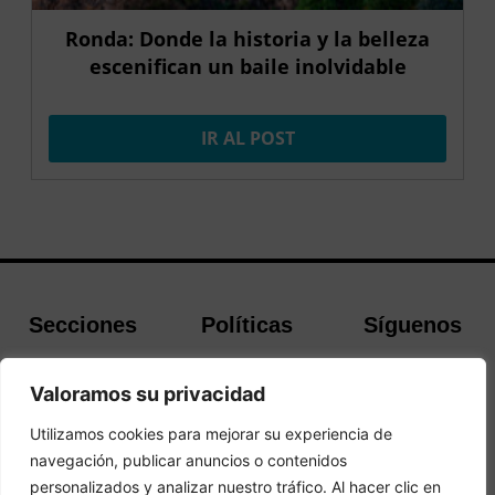
Ronda: Donde la historia y la belleza
escenifican un baile inolvidable
IR AL POST
Secciones
Políticas
Síguenos
Home
Política de
Facebook
Valoramos su privacidad
Buscador de
cookies
Instagram
Hoteles
Aviso Legal
Twitter
Utilizamos cookies para mejorar su experiencia de
Guías de Viajes
Política de
navegación, publicar anuncios o contenidos
Privacidad
personalizados y analizar nuestro tráfico. Al hacer clic en