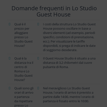
Domande frequenti in Lo Studio
Guest House
Qual è il
I costi della struttura Lo Studio Guest
prezzo per
House possono oscillare in base a
alloggiare
diversi elementi (ad esempio, periodi
presso Lo
specifici, condizioni di prenotazione,
Studio Guest
ecc.). Per visualizzare le tariffe
House?
disponibili, si prega di indicare le date
di soggiorno desiderate.
Qual è la
Il Guest House Studio è situato a una
distanza tra il
distanza di 3,2 chilometri dal cuore
centro di
pulsante di Roma.
Roma e Lo
Studio Guest
House?
Quali sono gli
Nel meraviglioso Lo Studio Guest
orari di arrivo
House, l orario di arrivo è previsto a
e partenza
partire dalle 14:00, mentre l orario di
da rispettare
partenza è fissato entro le 10:00.
presso Lo