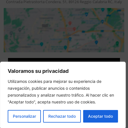
Contrada Pietrastorta Condera, 51, 89126 Reggio Calabria RC, Italy
Attenzione: questo non è un sito ufficiale. Questo sito
Valoramos su privacidad
contiene informazioni sull hotel e offre un servizio di
prenotazione online.
Utilizamos cookies para mejorar su experiencia de
Siete il proprietario di questo sito web?
–
Prenota ora
navegación, publicar anuncios o contenidos
personalizados y analizar nuestro tráfico. Al hacer clic en
"Aceptar todo", acepta nuestro uso de cookies.
Altri hotel in città
PRENOTA
Personalizar
Rechazar todo
Aceptar todo