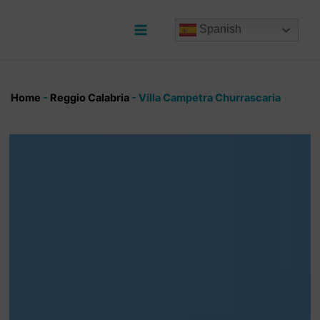
Ir
al
Spanish
contenido
Main
Menu
Home
-
Reggio Calabria
-
Villa Campetra Churrascaria