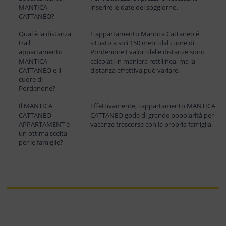
MANTICA
inserire le date del soggiorno.
CATTANEO?
Qual è la distanza
L appartamento Mantica Cattaneo è
tra l
situato a soli 150 metri dal cuore di
appartamento
Pordenone.I valori delle distanze sono
MANTICA
calcolati in maniera rettilinea, ma la
CATTANEO e il
distanza effettiva può variare.
cuore di
Pordenone?
Il MANTICA
Effettivamente, l appartamento MANTICA
CATTANEO
CATTANEO gode di grande popolarità per
APPARTAMENT è
vacanze trascorse con la propria famiglia.
un ottima scelta
per le famiglie?