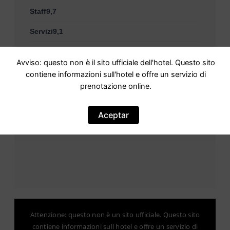
Staff9,7
Servizi9,1
Pulizia9,8
Avviso: questo non è il sito ufficiale dell'hotel. Questo sito
Comfort9,5
contiene informazioni sull'hotel e offre un servizio di
prenotazione online.
Rapporto qualità-prezzo9,4
Posizione9,8
Aceptar
Attenzione: questo non è un sito ufficiale. Questo sito
contiene informazioni sull hotel e offre un servizio di