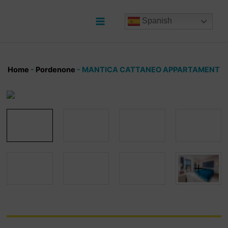
Ir
al
Spanish
contenido
Main
Menu
Home
-
Pordenone
-
MANTICA CATTANEO APPARTAMENT