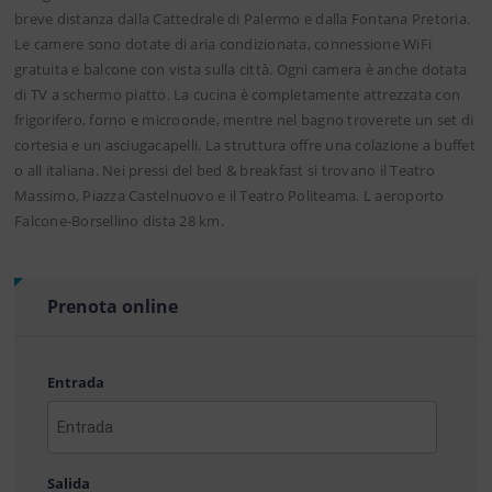
breve distanza dalla Cattedrale di Palermo e dalla Fontana Pretoria.
Le camere sono dotate di aria condizionata, connessione WiFi
gratuita e balcone con vista sulla città. Ogni camera è anche dotata
di TV a schermo piatto. La cucina è completamente attrezzata con
frigorifero, forno e microonde, mentre nel bagno troverete un set di
cortesia e un asciugacapelli. La struttura offre una colazione a buffet
o all italiana. Nei pressi del bed & breakfast si trovano il Teatro
Massimo, Piazza Castelnuovo e il Teatro Politeama. L aeroporto
Falcone-Borsellino dista 28 km.
Prenota online
Entrada
AAAA
barra
Salida
MM