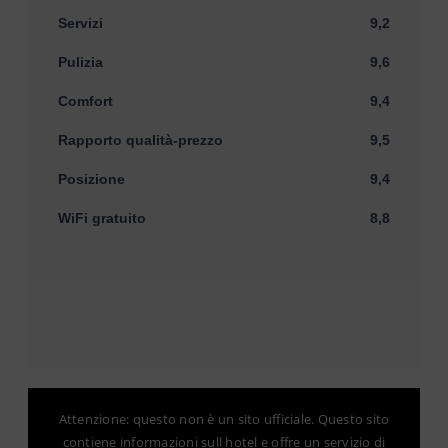
Servizi
9,2
Pulizia
9,6
Comfort
9,4
Rapporto qualità-prezzo
9,5
Posizione
9,4
WiFi gratuito
8,8
Attenzione: questo non è un sito ufficiale. Questo sito
contiene informazioni sull hotel e offre un servizio di