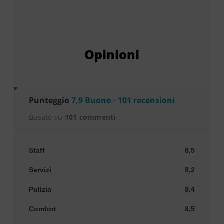
Opinioni
Punteggio
7,9 Buono · 101 recensioni
Basato su
101 commenti
Staff
8,5
Servizi
8,2
Pulizia
8,4
Comfort
8,5