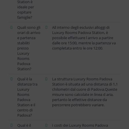
Station è
ideale per
ospitare
famiglie?
Quali sono gli
All interno degli esclusivi alloggi di
orari di arrivo
Luxury Rooms Padova Station, è
e partenza
possibile effettuare l arrivo a partire
stabiliti
dalle ore 15:00, mentre la partenza va
presso
completata entro le ore 12:00.
Luxury
Rooms
Padova
Station?
Qual è la
La struttura Luxury Rooms Padova
distanza tra
Station è situata ad una distanza di 1,1
Luxury
chilometri dal cuore di Padova.Queste
Rooms
misure sono calcolate in linea d aria,
Padova
pertanto le effettive distanze da
Station e il
percorrere potrebbero variare.
centro di
Padova?
Qual è il
I costi dei Luxury Rooms Padova