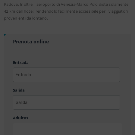
Padova. Inoltre, l aeroporto di Venezia-Marco Polo dista solamente
42 km dall hotel, rendendolo facilmente accessibile per i viaggiatori
provenienti da lontano.
Prenota online
Entrada
AAAA
barra
Salida
MM
barra
DD
AAAA
barra
Adultos
MM
barra
DD