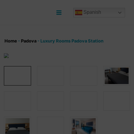
Ir
al
Spanish
contenido
Main
Menu
Home
-
Padova
-
Luxury Rooms Padova Station