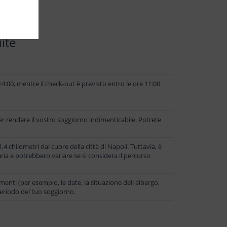
ite
14:00, mentre il check-out è previsto entro le ore 11:00.
er rendere il vostro soggiorno indimenticabile. Potrete
 chilometri dal cuore della città di Napoli. Tuttavia, è
ia e potrebbero variare se si considera il percorso
menti (per esempio, le date, la situazione dell albergo,
 periodo del tuo soggiorno.