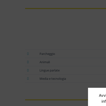
Parcheggio
Animali
Lingue parlate
Media e tecnologia
Avvi
in