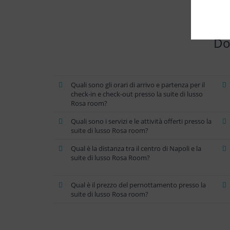
Do
Quali sono gli orari di arrivo e partenza per il
check-in e check-out presso la suite di lusso
Rosa room?
Quali sono i servizi e le attività offerti presso la
suite di lusso Rosa room?
Qual è la distanza tra il centro di Napoli e la
suite di lusso Rosa Room?
Qual è il prezzo del pernottamento presso la
suite di lusso Rosa room?