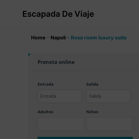
Ir
al
Escapada De Viaje
contenido
Home
-
Napoli
-
Rosa room luxury suite
Prenota online
Entrada
Salida
AAAA
AAAA
barra
barra
Adultos
Niños
MM
MM
barra
barra
DD
DD