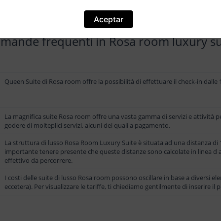
Aceptar
mande frequenti in Rosa room luxury su
Queen Suite di Rosa room offre la possibilità di effettuare il check-in dalle 
La magnifica suite Rosa room offre una vasta gamma di servizi e attività p
godere di molteplici servizi, alcuni dei quali a pagamento.
La struttura di lusso Rosa Room Luxury Suite è situata ad una distanza di 1,4
importante tenere presente che queste distanze sono calcolate in linea d ar
effettivo da percorrere.
I costi delle suite di lusso Rosa room possono oscillare in base a diversi ele
eccetera). Per visualizzare le tariffe, ti chiediamo gentilmente di inserire il