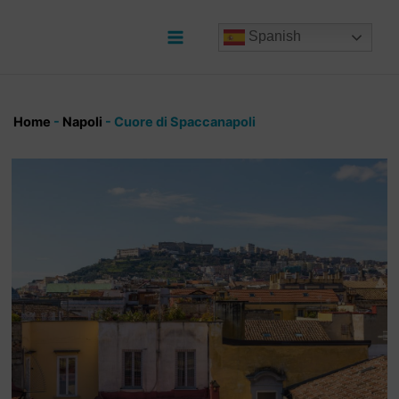
Ir
al
Spanish
contenido
Main
Menu
Home
-
Napoli
-
Cuore di Spaccanapoli