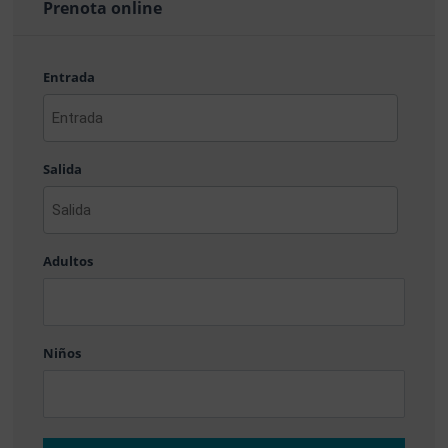
Prenota online
Entrada
AAAA
barra
Salida
MM
barra
DD
AAAA
barra
Adultos
MM
barra
DD
Niños