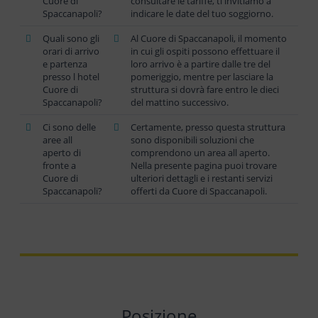
Cuore di
consultare le tariffe, ti invitiamo a
Spaccanapoli?
indicare le date del tuo soggiorno.
Quali sono gli
Al Cuore di Spaccanapoli, il momento
orari di arrivo
in cui gli ospiti possono effettuare il
e partenza
loro arrivo è a partire dalle tre del
presso l hotel
pomeriggio, mentre per lasciare la
Cuore di
struttura si dovrà fare entro le dieci
Spaccanapoli?
del mattino successivo.
Ci sono delle
Certamente, presso questa struttura
aree all
sono disponibili soluzioni che
aperto di
comprendono un area all aperto.
fronte a
Nella presente pagina puoi trovare
Cuore di
ulteriori dettagli e i restanti servizi
Spaccanapoli?
offerti da Cuore di Spaccanapoli.
Posizione