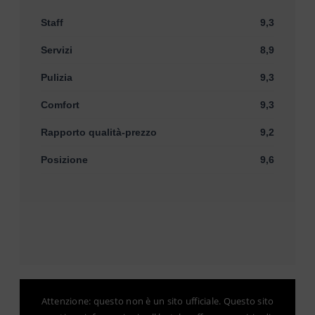
Staff
9,3
Servizi
8,9
Pulizia
9,3
Comfort
9,3
Rapporto qualità-prezzo
9,2
Posizione
9,6
Attenzione: questo non è un sito ufficiale. Questo sito