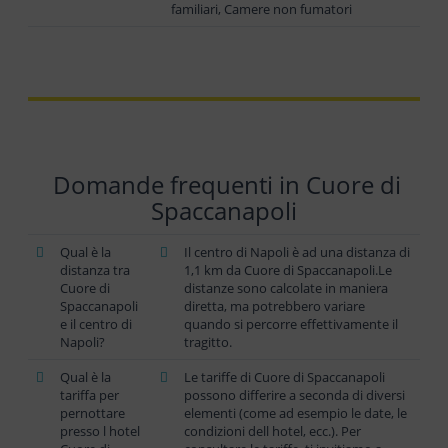
familiari, Camere non fumatori
Domande frequenti in Cuore di
Spaccanapoli
Qual è la
Il centro di Napoli è ad una distanza di
distanza tra
1,1 km da Cuore di Spaccanapoli.Le
Cuore di
distanze sono calcolate in maniera
Spaccanapoli
diretta, ma potrebbero variare
e il centro di
quando si percorre effettivamente il
Napoli?
tragitto.
Qual è la
Le tariffe di Cuore di Spaccanapoli
tariffa per
possono differire a seconda di diversi
pernottare
elementi (come ad esempio le date, le
presso l hotel
condizioni dell hotel, ecc.). Per