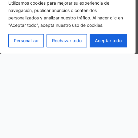
Utilizamos cookies para mejorar su experiencia de
navegación, publicar anuncios o contenidos
personalizados y analizar nuestro tráfico. Al hacer clic en
"Aceptar todo", acepta nuestro uso de cookies.
Camera tripla
PRENOTA
Personalizar
Rechazar todo
Aceptar todo
In una camera tripla, 3 adulti alloggiano nella stessa stanza
La nostra ubicazione
Largo Giampietro Milani, 2, 00010 Montorio Romano RM, Italy