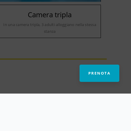
Camera tripla
In una camera tripla, 3 adulti alloggiano nella stessa
stanza
PRENOTA