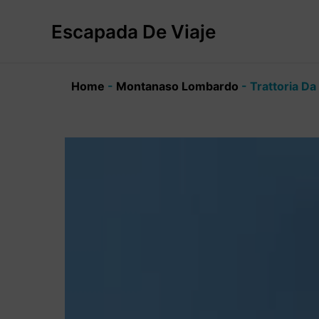
Ir
al
Escapada De Viaje
contenido
Home
-
Montanaso Lombardo
-
Trattoria Da