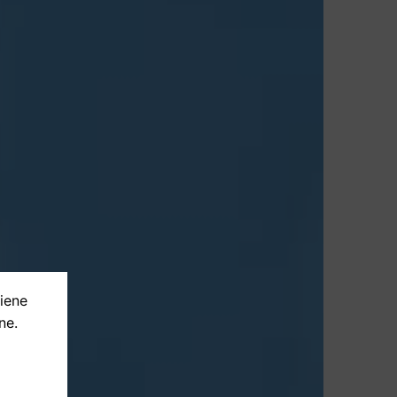
tiene
ne.