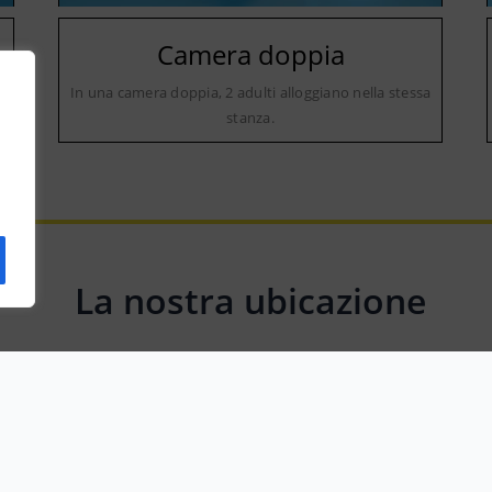
Camera doppia
a
In una camera doppia, 2 adulti alloggiano nella stessa
stanza.
La nostra ubicazione
Via G. Garibaldi, 10, 26836 Montanaso Lombardo LO, Italy