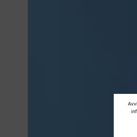
Avvi
in