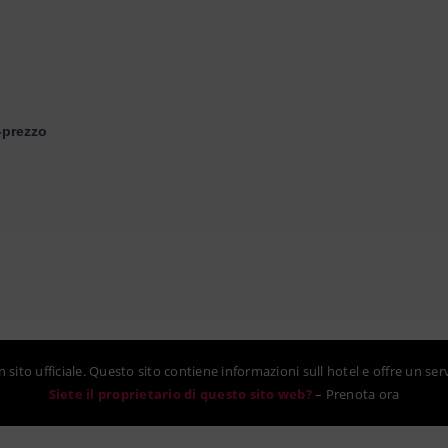
-prezzo
sito ufficiale. Questo sito contiene informazioni sull hotel e offre un ser
Siete il proprietario di questo sito web?
–
Prenota ora