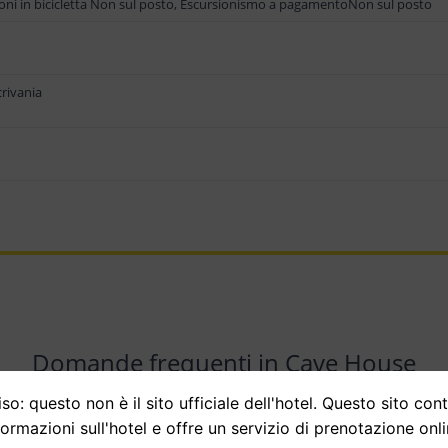
ni in bicicletta Non sul posto, Escursionismo a pagamentoNon sul posto
rivania
Domande frequenti in Cave House
so: questo non è il sito ufficiale dell'hotel. Questo sito con
formazioni sull'hotel e offre un servizio di prenotazione onli
ne Grotta?
I costi degli alloggi presso Cave House possono fluttuare in