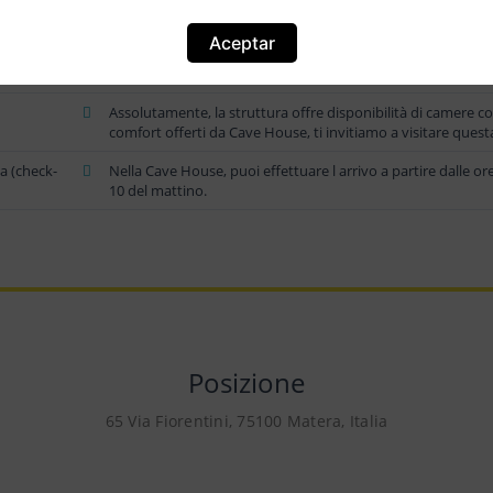
hotel, eccetera). Per visualizzare le tariffe disponibili, è nec
Aceptar
a?
La struttura denominata Cave House è situata a una distan
calcolate in maniera diretta, ma è possibile che il percorso 
Assolutamente, la struttura offre disponibilità di camere con 
comfort offerti da Cave House, ti invitiamo a visitare quest
za (check-
Nella Cave House, puoi effettuare l arrivo a partire dalle or
10 del mattino.
Posizione
65 Via Fiorentini, 75100 Matera, Italia