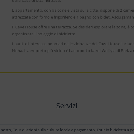
dalla Casa Grotta nei Sassi.
L appartamento, con balcone e vista sulla città, dispone di 2 came
attrezzata con forno e frigorifero e 1 bagno con bidet. Asciugaman
Il Cave House offre una terrazza. Se desideri esplorare la zona, è po
organizzare il noleggio di biciclette.
I punti di interesse popolari nelle vicinanze del Cave House inclu
Noha. L aeroporto più vicino è l aeroporto Karol Wojtyla di Bari, 
Servizi
posto, Tour o lezioni sulla cultura locale a pagamento, Tour in bicicletta a