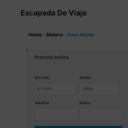
Ir
al
Escapada De Viaje
contenido
Home
-
Matera
-
Cave House
Prenota online
Entrada
Salida
AAAA
AAAA
barra
barra
Adultos
Niños
MM
MM
barra
barra
DD
DD