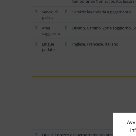
temporanee Non sul posto, Escursio
Servizi di
Servizio lavanderia a pagamento
pulizia
Area
Divano, Camino, Zona soggiorno, Sc
soggiorno
Lingue
Inglese, Francese, Italiano
parlate
Avvi
in
Qual è il prezzo del pernottamento presso l abitazio