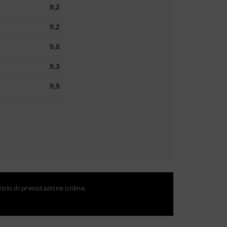
9,2
9,2
9,8
9,3
9,9
vizio di prenotazione online.