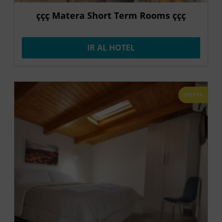
ççç Matera Short Term Rooms ççç
IR AL HOTEL
OFERTA