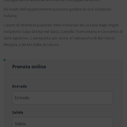
Gli ospiti dell appartamento possono godere di una colazione
italiana.
I punti di interesse popolari nelle vicinanze de La Casa degli Angeli
includono Casa Grotta nei Sassi, Castello Tramontano e Convento di
Sant Agostino. L aeroporto più vicino è l Aeroporto di Bari Karol
Wojtyla, a 64 km dalla struttura.
Prenota online
Entrada
AAAA
barra
Salida
MM
barra
DD
AAAA