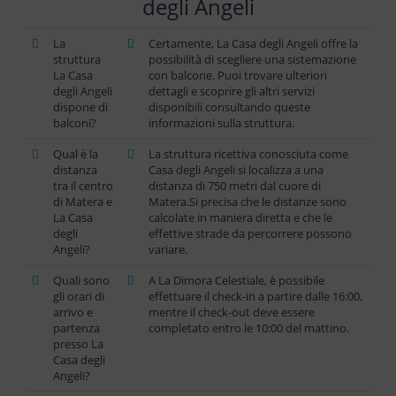
degli Angeli
La
Certamente, La Casa degli Angeli offre la
struttura
possibilità di scegliere una sistemazione
La Casa
con balcone. Puoi trovare ulteriori
degli Angeli
dettagli e scoprire gli altri servizi
dispone di
disponibili consultando queste
balconi?
informazioni sulla struttura.
Qual è la
La struttura ricettiva conosciuta come
distanza
Casa degli Angeli si localizza a una
tra il centro
distanza di 750 metri dal cuore di
di Matera e
Matera.Si precisa che le distanze sono
La Casa
calcolate in maniera diretta e che le
degli
effettive strade da percorrere possono
Angeli?
variare.
Quali sono
A La Dimora Celestiale, è possibile
gli orari di
effettuare il check-in a partire dalle 16:00,
arrivo e
mentre il check-out deve essere
partenza
completato entro le 10:00 del mattino.
presso La
Casa degli
Angeli?