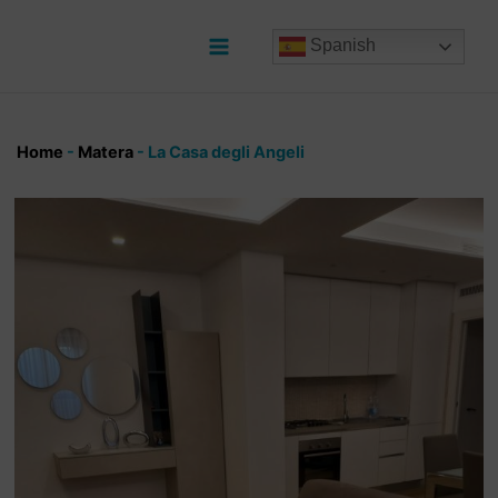
Ir
al
Spanish
contenido
Main
Menu
Home
-
Matera
-
La Casa degli Angeli