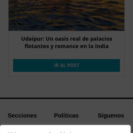
Udaipur: Un oasis real de palacios
flotantes y romance en la India
IR AL POST
Secciones
Políticas
Síguenos
Home
Política de
Facebook