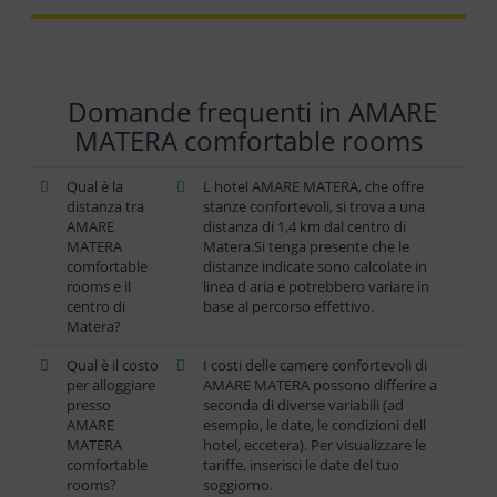
Domande frequenti in AMARE
MATERA comfortable rooms
Qual è la
L hotel AMARE MATERA, che offre
distanza tra
stanze confortevoli, si trova a una
AMARE
distanza di 1,4 km dal centro di
MATERA
Matera.Si tenga presente che le
comfortable
distanze indicate sono calcolate in
rooms e il
linea d aria e potrebbero variare in
centro di
base al percorso effettivo.
Matera?
Qual è il costo
I costi delle camere confortevoli di
per alloggiare
AMARE MATERA possono differire a
presso
seconda di diverse variabili (ad
AMARE
esempio, le date, le condizioni dell
MATERA
hotel, eccetera). Per visualizzare le
comfortable
tariffe, inserisci le date del tuo
rooms?
soggiorno.