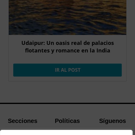
Udaipur: Un oasis real de palacios
flotantes y romance en la India
IR AL POST
Secciones
Políticas
Síguenos
Home
Política de
Facebook