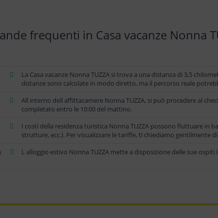
nde frequenti in Casa vacanze Nonna 
La Casa vacanze Nonna TUZZA si trova a una distanza di 3,5 chilometri
distanze sono calcolate in modo diretto, ma il percorso reale potreb
All interno dell affittacamere Nonna TUZZA, si può procedere al check
completato entro le 10:00 del mattino.
I costi della residenza turistica Nonna TUZZA possono fluttuare in ba
strutture, ecc.). Per visualizzare le tariffe, ti chiediamo gentilmente d
a
L alloggio estivo Nonna TUZZA mette a disposizione delle sue ospiti i 