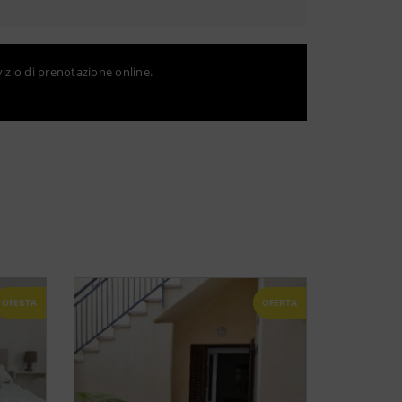
vizio di prenotazione online.
OFERTA
OFERTA