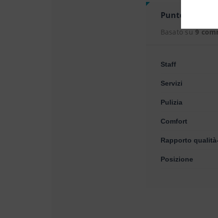
Punteggio
8,9 
Basato su
9 com
Staff
Servizi
Pulizia
Comfort
Rapporto qualità
Posizione