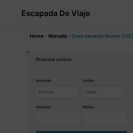
Ir
al
Escapada De Viaje
contenido
Home
-
Marsala
-
Casa vacanze Nonna TUZ
Prenota online
Entrada
Salida
AAAA
AAAA
barra
barra
Adultos
Niños
MM
MM
barra
barra
DD
DD