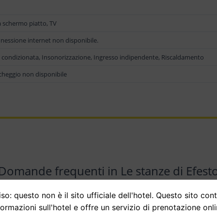
a schermo piatto, TV
nessione internet non disponibile.
a condizionata, Insonorizzazione, Ingresso indipendente, Riscaldamento
cheggio non disponibile
Domande frequenti in Le stanze di Efest
so: questo non è il sito ufficiale dell'hotel. Questo sito con
formazioni sull'hotel e offre un servizio di prenotazione onli
Le camere di Efesto mettono a disposizione una serie di servizi/attività (al