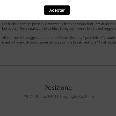
Aceptar
Situato a una distanza di 600 metri dal centro di Linguaglossa, si trova il m
sottolineare che le distanze sono calcolate in linea d aria e potrebbero vari
I costi delle camere presso Le stanze di Efesto possono fluttuare in base a d
hotel, ecc.). Per visualizzare le tariffe, si prega di inserire le date del soggior
All interno dell alloggio denominato Efesto s Rooms, è possibile effettuare i
mentre l orario di conclusione del soggiorno è fissato entro le 11 del matti
Posizione
175 Via Roma, 95015 Linguaglossa, Italia