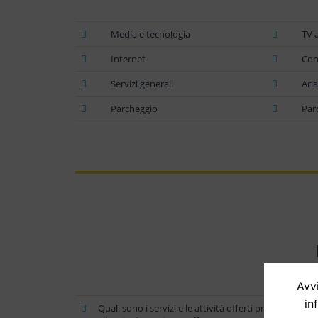
Media e tecnologia
TV 
Internet
Con
Servizi generali
Ari
Parcheggio
Par
Avvi
in
Quali sono i servizi e le attività offerti presso l