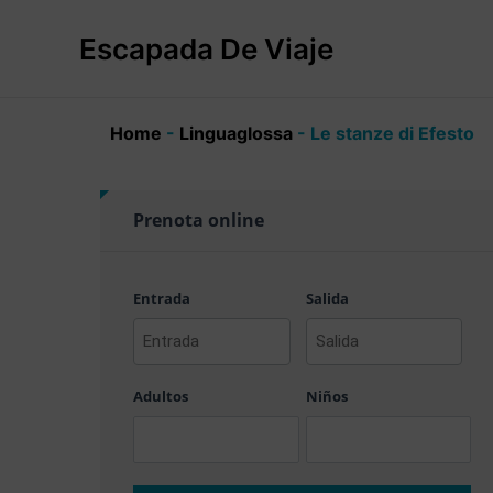
Ir
al
Escapada De Viaje
contenido
Home
-
Linguaglossa
-
Le stanze di Efesto
Prenota online
Entrada
Salida
AAAA
AAAA
barra
barra
Adultos
Niños
MM
MM
barra
barra
DD
DD