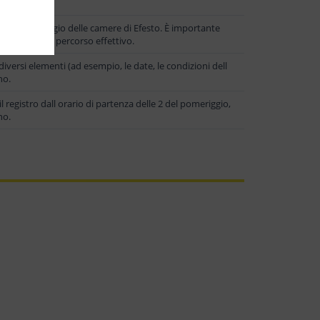
agnifico alloggio delle camere di Efesto. È importante
are in base al percorso effettivo.
iversi elementi (ad esempio, le date, le condizioni dell
no.
l registro dall orario di partenza delle 2 del pomeriggio,
no.