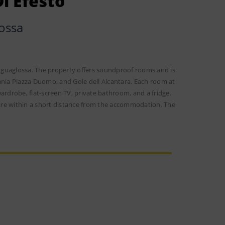
i Efesto
ossa
Linguaglossa. The property offers soundproof rooms and is
ania Piazza Duomo, and Gole dell Alcantara. Each room at
ardrobe, flat-screen TV, private bathroom, and a fridge.
are within a short distance from the accommodation. The