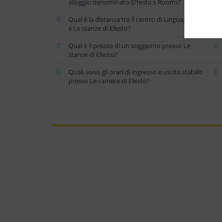
alloggio denominato Effesto s Rooms?
Qual è la distanza tra il centro di Linguaglossa
e Le stanze di Efesto?
Qual è il prezzo di un soggiorno presso Le
stanze di Efesto?
Quali sono gli orari di ingresso e uscita stabiliti
presso Le camere di Efesto?