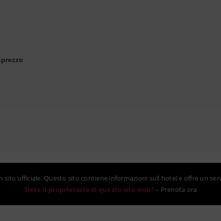
-prezzo
sito ufficiale. Questo sito contiene informazioni sull hotel e offre un ser
Siete il proprietario di questo sito web?
–
Prenota ora