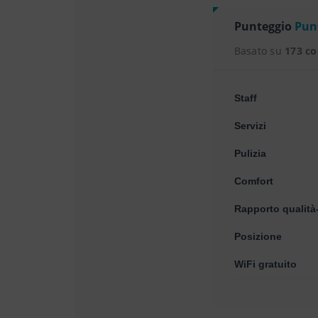
Punteggio
Punt
Basato su
173 c
Staff
Servizi
Pulizia
Comfort
Rapporto qualità
Posizione
WiFi gratuito