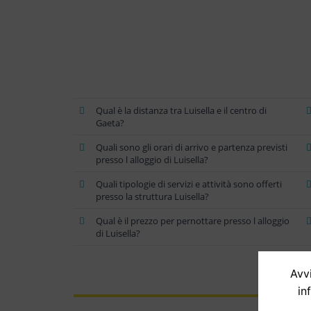
Qual è la distanza tra Luisella e il centro di
Gaeta?
Quali sono gli orari di arrivo e partenza previsti
presso l alloggio di Luisella?
Quali tipologie di servizi e attività sono offerti
presso la struttura Luisella?
Qual è il prezzo per pernottare presso l alloggio
di Luisella?
Avvi
in