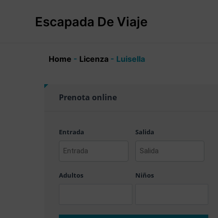
Ir
al
Escapada De Viaje
contenido
Home
-
Licenza
-
Luisella
Prenota online
Entrada
Salida
AAAA
AAAA
barra
barra
Adultos
Niños
MM
MM
barra
barra
DD
DD