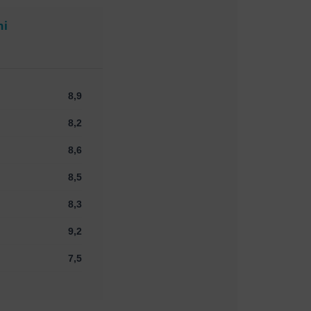
ni
8,9
8,2
8,6
8,5
8,3
9,2
7,5