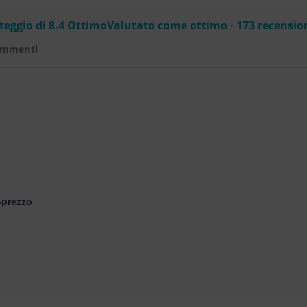
eggio di 8.4 OttimoValutato come ottimo · 173 recensio
ommenti
-prezzo