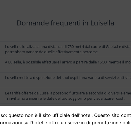
Domande frequenti in Luisella
Luisella si localizza a una distanza di 750 metri dal cuore di Gaeta.Le dis
potrebbero variare da quelle effettivamente percorse.
A Luisella, è possibile effettuare l arrivo a partire dalle 15:00, mentre il m
Luisella mette a disposizione dei suoi ospiti una varietà di servizi e attiv
Le tariffe offerte da Luisella possono fluttuare a seconda di diversi eleme
Ti invitiamo a inserire le date del tuo soggiorno per visualizzare i costi.
so: questo non è il sito ufficiale dell'hotel. Questo sito con
formazioni sull'hotel e offre un servizio di prenotazione onli