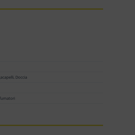
acapelli, Doccia
 fumatori