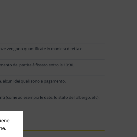
tanze vengono quantificate in maniera diretta e
omento del partire è fissato entro le 10:30.
ità, alcuni dei quali sono a pagamento.
nti (come ad esempio le date, lo stato dell albergo, etc).
tiene
ne.