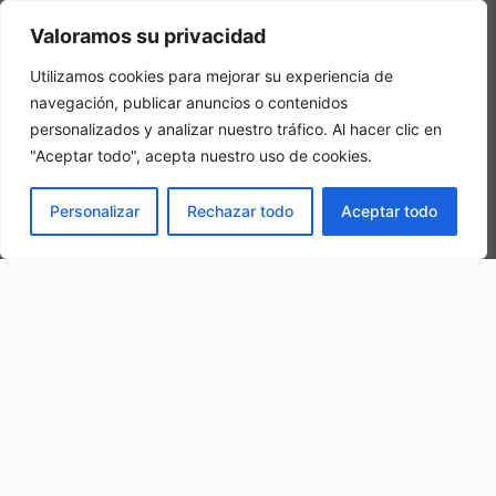
Camera tripla
Valoramos su privacidad
In una camera tripla, 3 adulti alloggiano nella stessa stanza
Utilizamos cookies para mejorar su experiencia de
navegación, publicar anuncios o contenidos
personalizados y analizar nuestro tráfico. Al hacer clic en
"Aceptar todo", acepta nuestro uso de cookies.
PRENOTA
Personalizar
Rechazar todo
Aceptar todo
La nostra ubicazione
Via Papa Giovanni XXIII, 19, 27010 Copiano PV, Italy