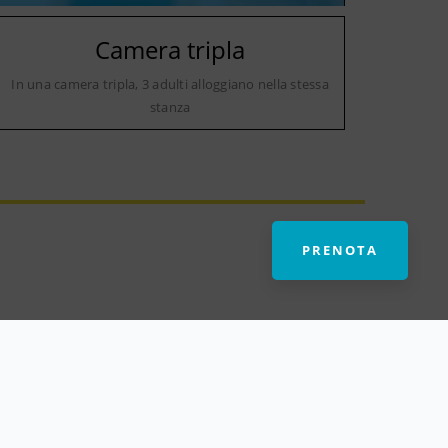
Camera tripla
In una camera tripla, 3 adulti alloggiano nella stessa
stanza
PRENOTA