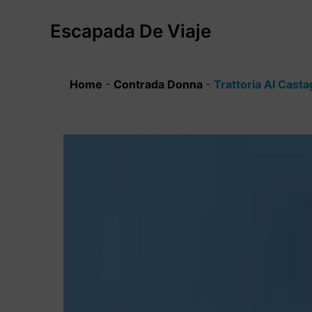
Ir
al
Escapada De Viaje
contenido
Home
-
Contrada Donna
-
Trattoria Al Cast