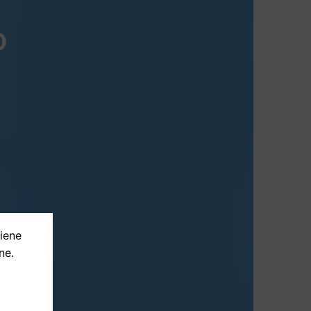
o
tiene
ne.