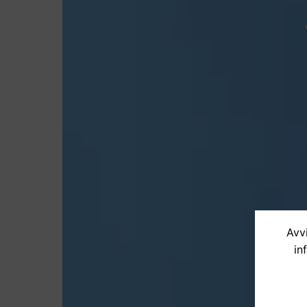
Avvi
in