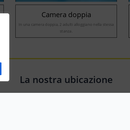
Camera doppia
a
In una camera doppia, 2 adulti alloggiano nella stessa
stanza.
La nostra ubicazione
89060 Contrada Donna, Metropolitan City of Reggio Calabria, Italy