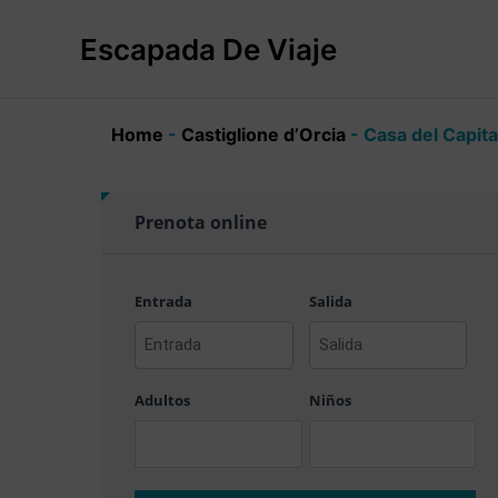
Ir
al
Escapada De Viaje
contenido
Home
-
Castiglione dʼOrcia
-
Casa del Capit
Prenota online
Entrada
Salida
AAAA
AAAA
barra
barra
Adultos
Niños
MM
MM
barra
barra
DD
DD