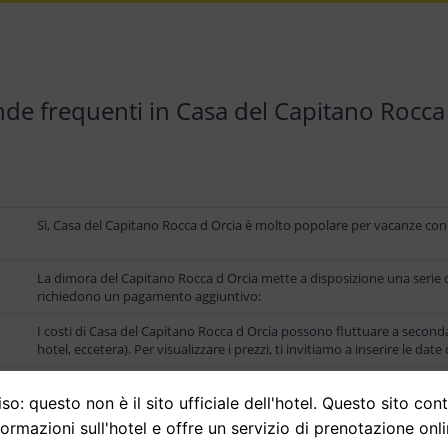
e frequenti in Casa del Capitano Rocca
Sì, Casa del Capitano Rocca d Orcia è molto popolare per vacanze con l
La dimora del Capitano Rocca d Orcia mette a disposizione una serie di se
richiedono un pagamento aggiuntivo:
I costi di Casa del Capitano Rocca d Orcia possono fluttuare a seconda 
hotel, eccetera). Per visualizzare i prezzi, ti invitiamo a inserire le date
l
La residenza del Capitano Rocca d Orcia è situata a una distanza di 650
so: questo non è il sito ufficiale dell'hotel. Questo sito con
formazioni sull'hotel e offre un servizio di prenotazione onli