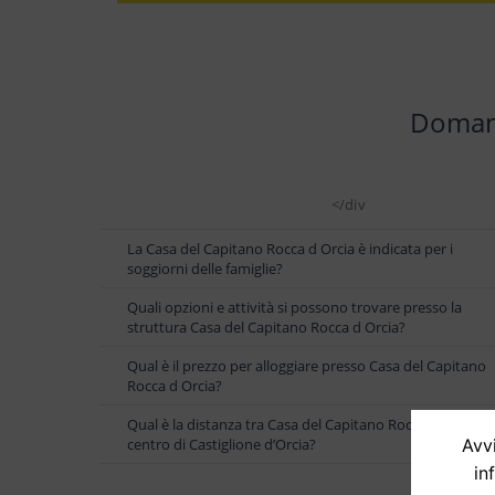
Domand
</div
La Casa del Capitano Rocca d Orcia è indicata per i
soggiorni delle famiglie?
Quali opzioni e attività si possono trovare presso la
struttura Casa del Capitano Rocca d Orcia?
Qual è il prezzo per alloggiare presso Casa del Capitano
Rocca d Orcia?
Qual è la distanza tra Casa del Capitano Rocca d Orcia e i
Avvi
centro di Castiglione dʼOrcia?
in