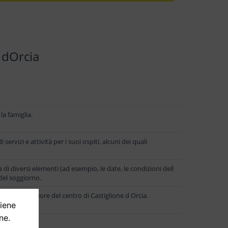
 dOrcia
a famiglia.
rvizi e attività per i suoi ospiti, alcuni dei quali
di diversi elementi (ad esempio, le date, le condizioni dell
 del soggiorno.
 metri dal cuore del centro di Castiglione d Orcia.
tiene
ne.