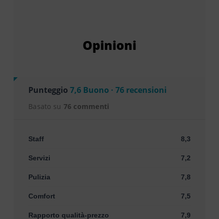
Opinioni
Punteggio
7,6 Buono · 76 recensioni
Basato su
76 commenti
Staff
8,3
Servizi
7,2
Pulizia
7,8
Comfort
7,5
Rapporto qualità-prezzo
7,9