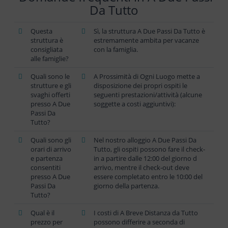
Da Tutto
Questa
Sì, la struttura A Due Passi Da Tutto è
struttura è
estremamente ambita per vacanze
consigliata
con la famiglia.
alle famiglie?
Quali sono le
A Prossimità di Ogni Luogo mette a
strutture e gli
disposizione dei propri ospiti le
svaghi offerti
seguenti prestazioni/attività (alcune
presso A Due
soggette a costi aggiuntivi):
Passi Da
Tutto?
Quali sono gli
Nel nostro alloggio A Due Passi Da
orari di arrivo
Tutto, gli ospiti possono fare il check-
e partenza
in a partire dalle 12:00 del giorno d
consentiti
arrivo, mentre il check-out deve
presso A Due
essere completato entro le 10:00 del
Passi Da
giorno della partenza.
Tutto?
Qual è il
I costi di A Breve Distanza da Tutto
prezzo per
possono differire a seconda di