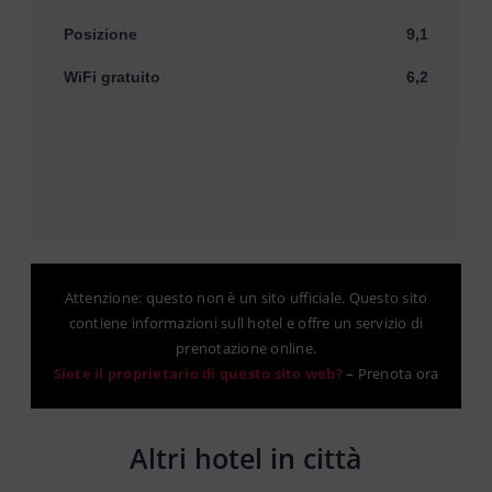
Posizione
9,1
WiFi gratuito
6,2
Attenzione: questo non è un sito ufficiale. Questo sito
contiene informazioni sull hotel e offre un servizio di
prenotazione online.
Siete il proprietario di questo sito web?
–
Prenota ora
Altri hotel in città