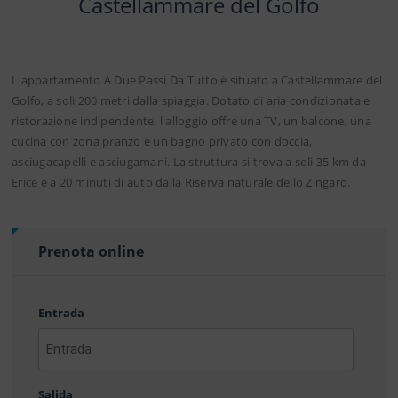
Castellammare del Golfo
L appartamento A Due Passi Da Tutto è situato a Castellammare del
Golfo, a soli 200 metri dalla spiaggia. Dotato di aria condizionata e
ristorazione indipendente, l alloggio offre una TV, un balcone, una
cucina con zona pranzo e un bagno privato con doccia,
asciugacapelli e asciugamani. La struttura si trova a soli 35 km da
Erice e a 20 minuti di auto dalla Riserva naturale dello Zingaro.
Prenota online
Entrada
AAAA
barra
Salida