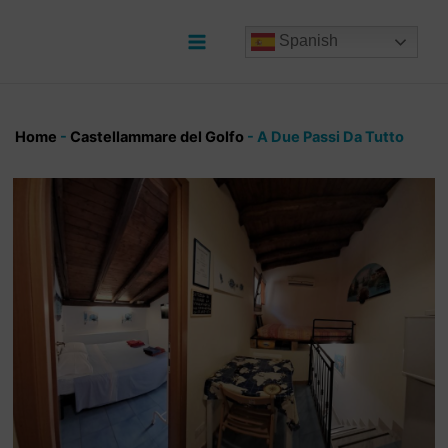
Ir
al
Spanish
contenido
Main
Menu
Home
-
Castellammare del Golfo
-
A Due Passi Da Tutto