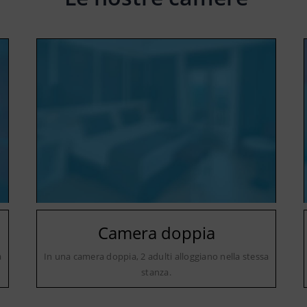
Camera doppia
a
In una camera doppia, 2 adulti alloggiano nella stessa
stanza.