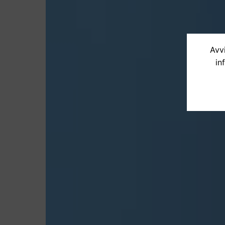
Avvi
in