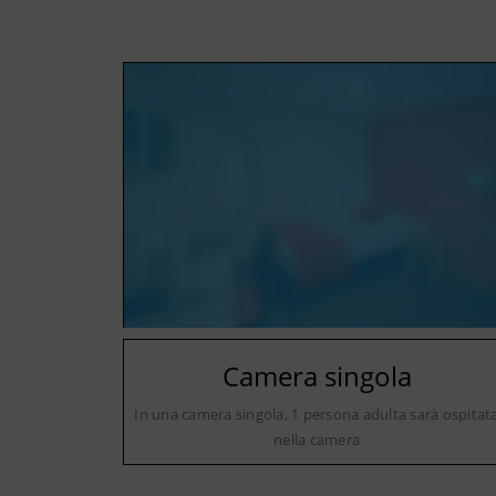
Camera singola
In una camera singola, 1 persona adulta sarà ospitat
nella camera