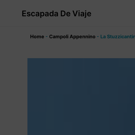
Ir
al
Escapada De Viaje
contenido
Home
-
Campoli Appennino
-
La Stuzzicanti