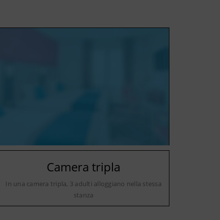
Camera tripla
In una camera tripla, 3 adulti alloggiano nella stessa
stanza