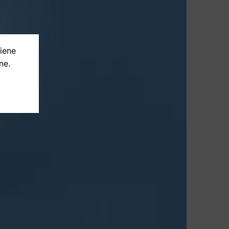
tiene
ne.