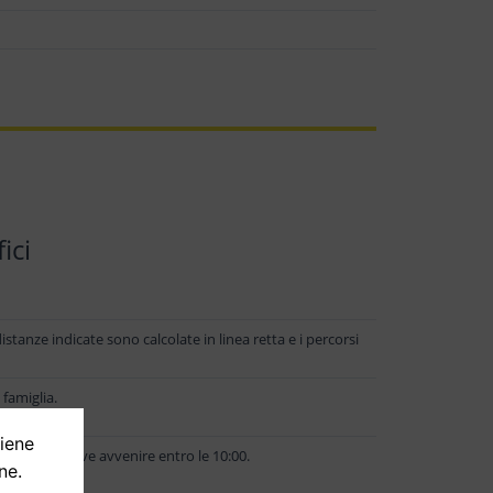
ici
istanze indicate sono calcolate in linea retta e i percorsi
famiglia.
tiene
l check-out deve avvenire entro le 10:00.
ne.