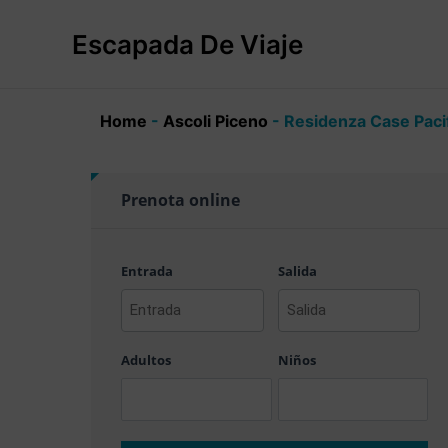
Ir
al
Escapada De Viaje
contenido
Home
-
Ascoli Piceno
-
Residenza Case Pacif
Prenota online
Entrada
Salida
AAAA
AAAA
barra
barra
Adultos
Niños
MM
MM
barra
barra
DD
DD