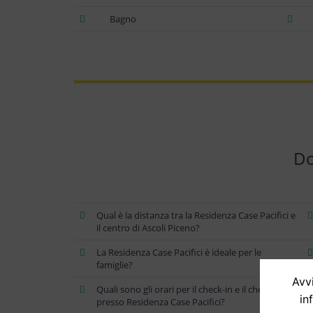
Bagno
Do
Qual è la distanza tra la Residenza Case Pacifici e
il centro di Ascoli Piceno?
La Residenza Case Pacifici è ideale per le
famiglie?
Avvi
Quali sono gli orari per il check-in e il check-out
in
presso Residenza Case Pacifici?