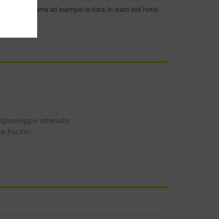
i elementi (come ad esempio le date, lo stato dell hotel,
ggiorno.
0!(punteggio ottenuto
e Pacifici.