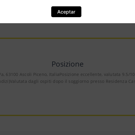
I costi della Residenza Case Pacifici possono cambiare a seconda di divers
ecc.). Per visualizzare le tariffe, ti preghiamo di inserire le date del tuo so
Aceptar
Posizione
a, 63100 Ascoli Piceno, ItaliaPosizione eccellente, valutata 9.5/1
dizi)Valutata dagli ospiti dopo il soggiorno presso Residenza Cas