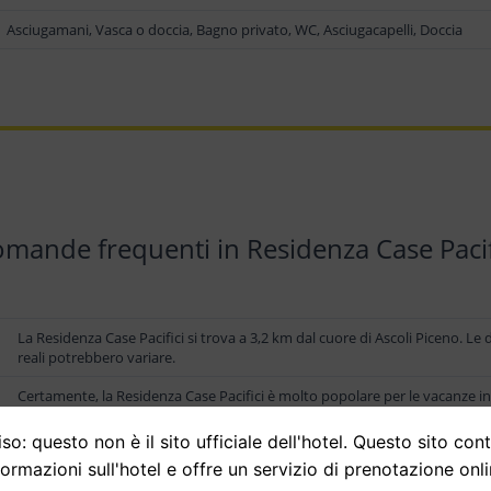
Asciugamani, Vasca o doccia, Bagno privato, WC, Asciugacapelli, Doccia
mande frequenti in Residenza Case Pacif
La Residenza Case Pacifici si trova a 3,2 km dal cuore di Ascoli Piceno. Le d
reali potrebbero variare.
Certamente, la Residenza Case Pacifici è molto popolare per le vacanze in 
so: questo non è il sito ufficiale dell'hotel. Questo sito con
Alla Residenza Case Pacifici, l orario per il check-in è dalle 18:00, mentre i
formazioni sull'hotel e offre un servizio di prenotazione onli