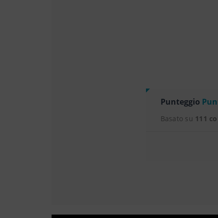
Punteggio
Punt
Basato su
111 c