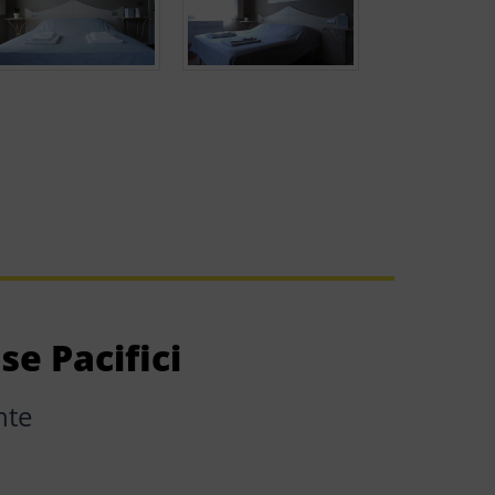
e Pacifici
nte