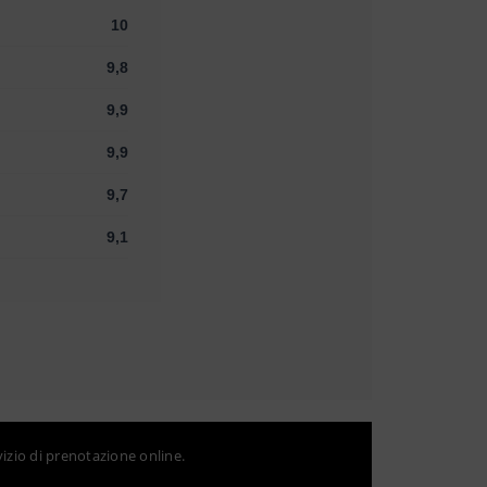
10
9,8
9,9
9,9
9,7
9,1
vizio di prenotazione online.