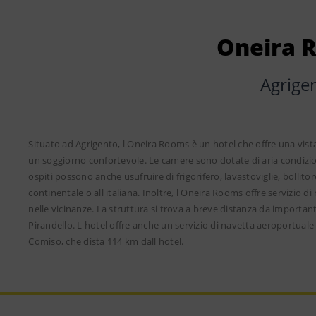
Oneira 
Agrige
Situato ad Agrigento, l Oneira Rooms è un hotel che offre una vista
un soggiorno confortevole. Le camere sono dotate di aria condizio
ospiti possono anche usufruire di frigorifero, lavastoviglie, bollit
continentale o all italiana. Inoltre, l Oneira Rooms offre servizio di n
nelle vicinanze. La struttura si trova a breve distanza da important
Pirandello. L hotel offre anche un servizio di navetta aeroportuale
Comiso, che dista 114 km dall hotel.