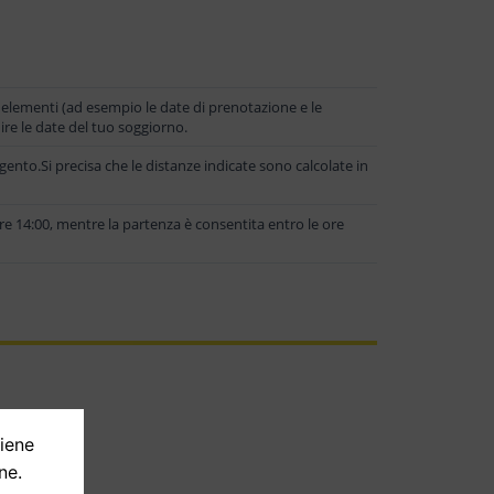
 elementi (ad esempio le date di prenotazione e le
rnire le date del tuo soggiorno.
igento.Si precisa che le distanze indicate sono calcolate in
ore 14:00, mentre la partenza è consentita entro le ore
tiene
ne.