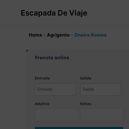
Ir
al
Escapada De Viaje
contenido
Home
-
Agrigento
-
Oneira Rooms
Prenota online
Entrada
Salida
AAAA
AAAA
barra
barra
Adultos
Niños
MM
MM
barra
barra
DD
DD