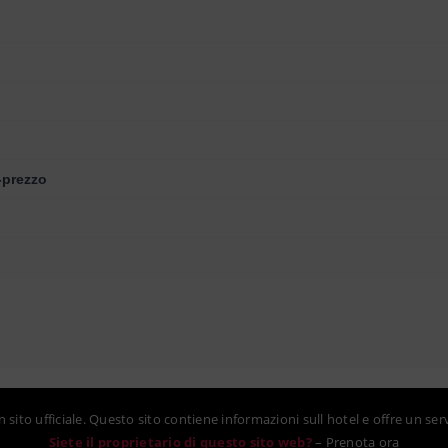
-prezzo
sito ufficiale. Questo sito contiene informazioni sull hotel e offre un ser
Siete il proprietario di questo sito web?
–
Prenota ora