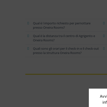
Qual è l importo richiesto per pernottare
presso Oneira Rooms?
Qual è la distanza tra il centro di Agrigento e
Oneira Rooms?
Quali sono gli orari per il check-in e il check-out
presso la struttura Oneira Rooms?
Avvi
in