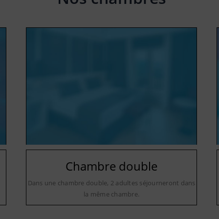
Chambre double
Dans une chambre double, 2 adultes séjourneront dans
la même chambre.