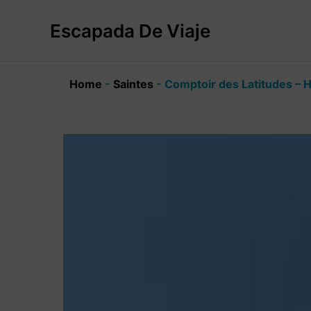
Ir
al
Escapada De Viaje
contenido
Home
-
Saintes
-
Comptoir des Latitudes – 