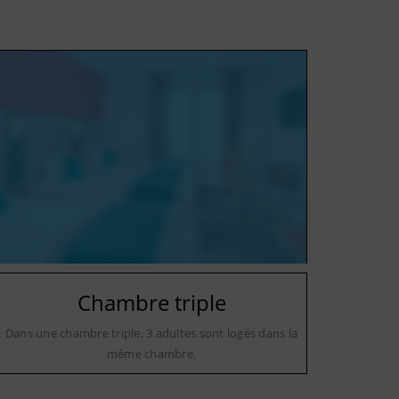
Chambre triple
Dans une chambre triple, 3 adultes sont logés dans la
même chambre.