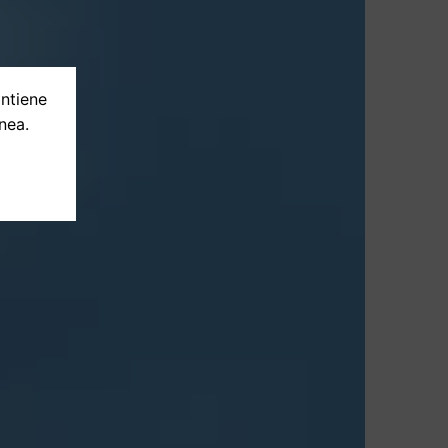
ontiene
nea.