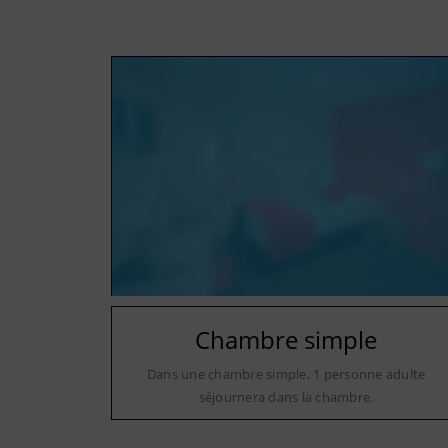
Chambre simple
Dans une chambre simple, 1 personne adulte
séjournera dans la chambre.