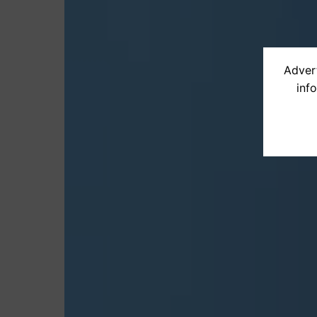
Advert
inf