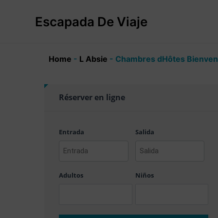
Ir
al
Escapada De Viaje
contenido
Home
-
L Absie
-
Chambres dHôtes Bienve
Réserver en ligne
Entrada
Salida
AAAA
AAAA
barra
barra
Adultos
Niños
MM
MM
barra
barra
DD
DD