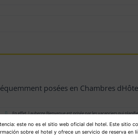
fréquemment posées en Chambres dHôte
En effet, l auberge Bienvenue est prisée par les vacanciers qui planifie
encia: este no es el sitio web oficial del hotel. Este sitio c
Les arrivées à l hôtel Chambres d Hôtes Bienvenue sont possibles à pa
ormación sobre el hotel y ofrece un servicio de reserva en lí
10h30.