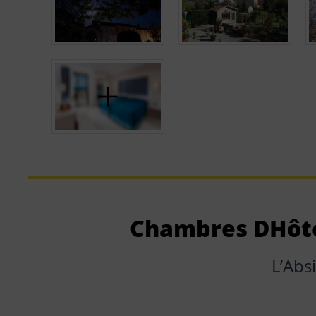
Chambres DHôt
LʼAbs