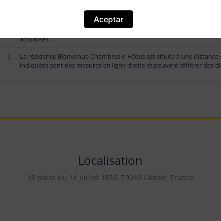
Aceptar
Les prix proposés par l établissement Bienvenue Guest House peuvent
période de réservation choisie, les politiques de l hôtel, etc. Veuillez
actualisés.
La résidence Bienvenue Chambres d Hôtes est située à une distance d
indiquées sont des mesures en ligne droite et peuvent différer des d
Localisation
18 place du 14 juillet 1836, 79240 LʼAbsie, France