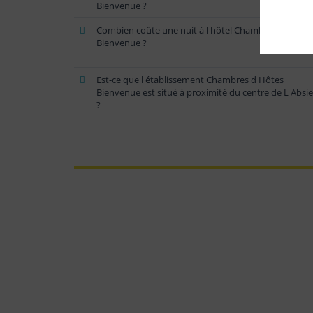
Bienvenue ?
Combien coûte une nuit à l hôtel Chambres d Hôtes
Bienvenue ?
Est-ce que l établissement Chambres d Hôtes
Bienvenue est situé à proximité du centre de L Absie
?