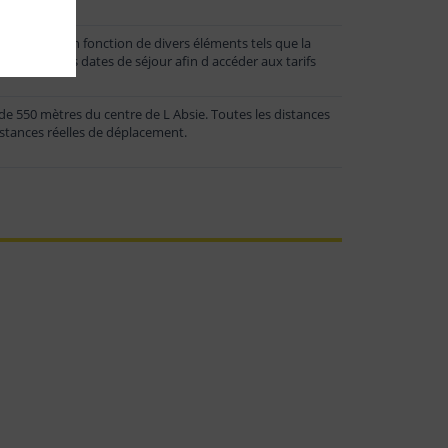
 fluctuer en fonction de divers éléments tels que la
 renseigner vos dates de séjour afin d accéder aux tarifs
e 550 mètres du centre de L Absie. Toutes les distances
istances réelles de déplacement.