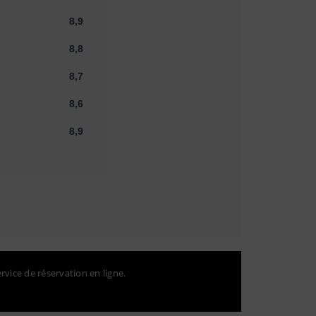
8,9
8,8
8,7
8,6
8,9
ervice de réservation en ligne.