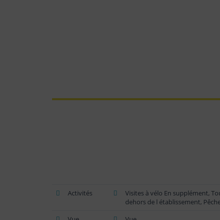
Activités
Visites à vélo En supplément, T
dehors de l établissement, Pêch
Vue
Vue