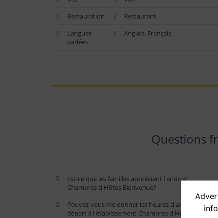
Restauration
Restaurant
Langues
Anglais, Français
parlées
Questions 
Est-ce que les familles apprécient l endroit
Chambres d Hôtes Bienvenue?
Advert
Pouvez-vous me donner les heures d arrivée et de
inf
départ à l établissement Chambres d Hôtes