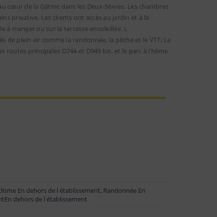
au cœur de la Gâtine dans les Deux-Sèvres. Les chambres
ns privative. Les clients ont accès au jardin et à la
le à manger ou sur la terrasse ensoleillée. L
és de plein air comme la randonnée, la pêche et le VTT. La
 aux routes principales D744 et D949 bis, et le parc à thème
yclisme En dehors de l établissement, Randonnée En
ntEn dehors de l établissement