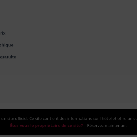
rix
phique
gratuite
un site officiel. Ce site contient des informations sur l hôtel et offre un s
Êtes-vous le propriétaire de ce site?
–
Réservez maintenant