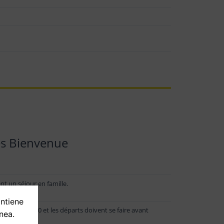
s Bienvenue
nt un séjour en famille.
ontiene
rtir de 16h00 et les départs doivent se faire avant
nea.