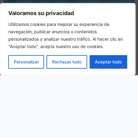
Valoramos su privacidad
Utilizamos cookies para mejorar su experiencia de
navegación, publicar anuncios o contenidos
personalizados y analizar nuestro tráfico. Al hacer clic en
"Aceptar todo", acepta nuestro uso de cookies.
Chambre triple
LIVRE
Personalizar
Rechazar todo
Aceptar todo
Dans une chambre triple, 3 adultes sont logés dans la même
chambre.
Notre situation