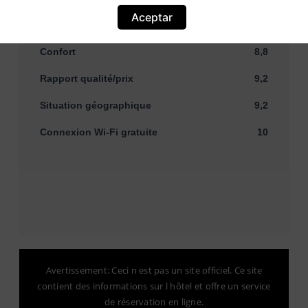
Aceptar
Propreté
9,4
Confort
8,8
Rapport qualité/prix
9,2
Situation géographique
9,2
Connexion Wi-Fi gratuite
10
Avertissement: Ceci n est pas un site officiel. Ce site
contient des informations sur l hôtel et offre un service
de réservation en ligne.