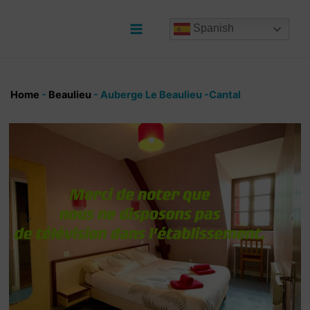
Ir
al
Spanish
contenido
Main
Menu
Home
-
Beaulieu
-
Auberge Le Beaulieu -Cantal