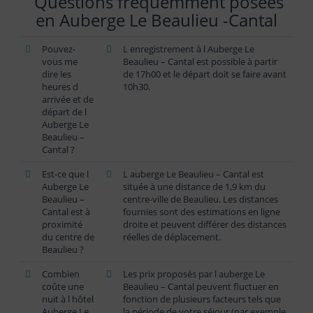
Questions fréquemment posées
en Auberge Le Beaulieu -Cantal
Pouvez-
L enregistrement à l Auberge Le
vous me
Beaulieu – Cantal est possible à partir
dire les
de 17h00 et le départ doit se faire avant
heures d
10h30.
arrivée et de
départ de l
Auberge Le
Beaulieu –
Cantal ?
Est-ce que l
L auberge Le Beaulieu – Cantal est
Auberge Le
située à une distance de 1,9 km du
Beaulieu –
centre-ville de Beaulieu. Les distances
Cantal est à
fournies sont des estimations en ligne
proximité
droite et peuvent différer des distances
du centre de
réelles de déplacement.
Beaulieu ?
Combien
Les prix proposés par l auberge Le
coûte une
Beaulieu – Cantal peuvent fluctuer en
nuit à l hôtel
fonction de plusieurs facteurs tels que
Auberge Le
la période de votre séjour (par exemple