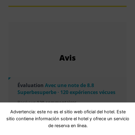
Avis
Évaluation
Avec une note de 8.8
Superbesuperbe · 120 expériences vécues
Basé sur
120 commentaires
Advertencia: este no es el sitio web oficial del hotel. Este
sitio contiene información sobre el hotel y ofrece un servicio
Personnel
9,6
de reserva en línea.
Équipements
8,1