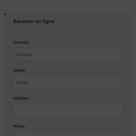
Réserver en ligne
Entrada
AAAA
barra
Salida
MM
barra
DD
AAAA
barra
Adultos
MM
barra
DD
Niños