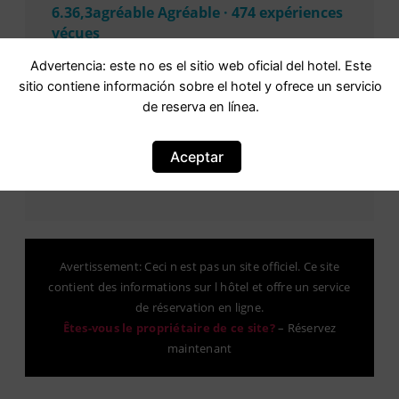
6.36,3agréable Agréable · 474 expériences
vécues
Basé sur
474 commentaires
Advertencia: este no es el sitio web oficial del hotel. Este
sitio contiene información sobre el hotel y ofrece un servicio
de reserva en línea.
Aceptar
Avertissement: Ceci n est pas un site officiel. Ce site
contient des informations sur l hôtel et offre un service
de réservation en ligne.
Êtes-vous le propriétaire de ce site?
–
Réservez
maintenant