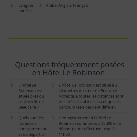
Langues
Arabe, Anglais, Français
parlées
Questions fréquemment posées
en Hôtel Le Robinson
L hôtel Le
L hôtel Le Robinson est situé à 2
Robinson est-il
kilomètres du cœur de Beaucaire.
située près du
Notez que toutes les distances sont
centre-ville de
mesurées à vol d oiseau et que les
Beaucaire ?
parcours réels peuvent différer.
Quels sont les
L enregistrement à l Hôtel Le
horaires d
Robinson commence à 15h00 et le
enregistrement
départ peut s effectuer jusqu à
et de départ à l
11h00.