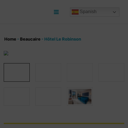
Ir
al
Spanish
contenido
Main
Menu
Home
-
Beaucaire
-
Hôtel Le Robinson