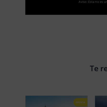
Aviso: Esta no es u
Te r
OFERTA