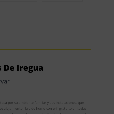
 De Iregua
rvar
aca por su ambiente familiar y sus instalaciones, que
ce alojamiento libre de humo con wifi gratuito en todas