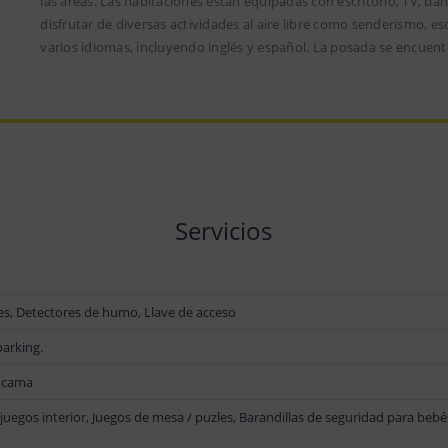
las áreas. Las habitaciones están equipadas con escritorio, TV, b
disfrutar de diversas actividades al aire libre como senderismo, e
varios idiomas, incluyendo inglés y español. La posada se encuen
Servicios
es, Detectores de humo, Llave de acceso
arking.
 cama
juegos interior, Juegos de mesa / puzles, Barandillas de seguridad para bebé