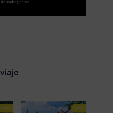
o de Booking online.
viaje
OFERTA
OFERTA