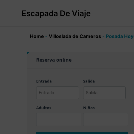
Ir
al
Escapada De Viaje
contenido
Home
-
Villoslada de Cameros
-
Posada Hoy
Reserva online
Entrada
Salida
AAAA
AAAA
barra
barra
Adultos
Niños
MM
MM
barra
barra
DD
DD