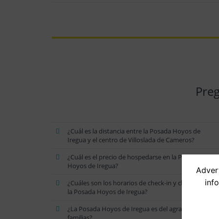
Preg
¿Cuál es la distancia entre la Posada Hoyos de
Iregua y el centro de Villoslada de Cameros?
¿Cuál es el precio de hospedarse en la Posada
Hoyos de Iregua?
Advert
inf
¿Cuáles son los horarios de check-in y check-out en
la Posada Hoyos de Iregua?
¿La Posada Hoyos de Iregua es del agrado de las
familias?