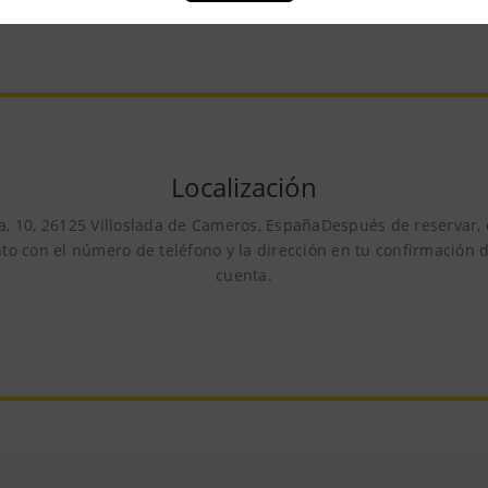
Localización
la, 10, 26125 Villoslada de Cameros, EspañaDespués de reservar, 
to con el número de teléfono y la dirección en tu confirmación d
cuenta.