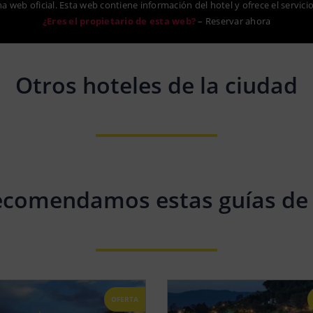
na web oficial. Esta web contiene información del hotel y ofrece el servici
¿Eres el propietario de esta web?
–
Reservar ahora
Otros hoteles de la ciudad
ecomendamos estas guías de 
OFERTA