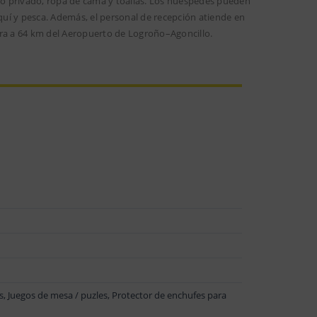
año privado, ropa de cama y toallas. Los huéspedes pueden
squí y pesca. Además, el personal de recepción atiende en
tra a 64 km del Aeropuerto de Logroño–Agoncillo.
s, Juegos de mesa / puzles, Protector de enchufes para