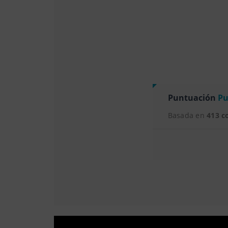
Puntuación
Pu
Basada en
413 c