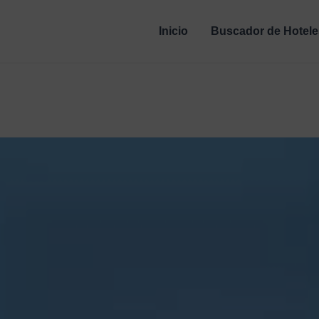
Inicio
Buscador de Hotele