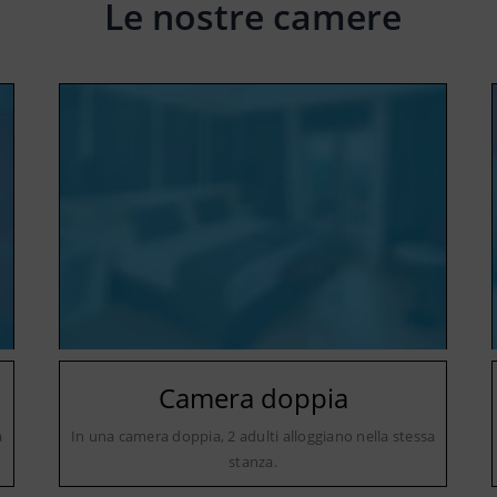
Le nostre camere
Camera doppia
a
In una camera doppia, 2 adulti alloggiano nella stessa
stanza.