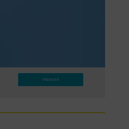
PRENOTA