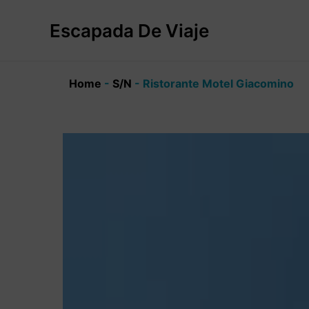
Ir
al
Escapada De Viaje
contenido
Home
-
S/N
-
Ristorante Motel Giacomino