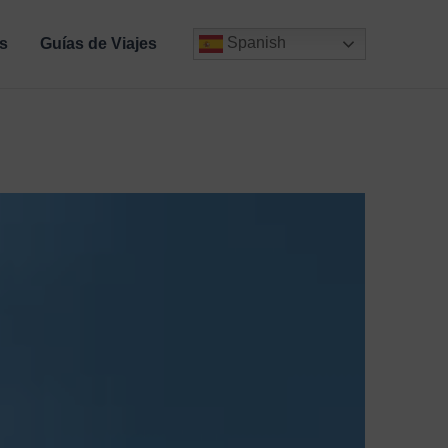
Spanish
s
Guías de Viajes