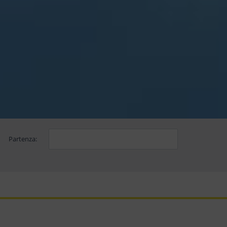
Partenza: