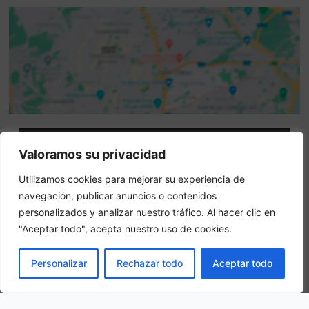
Attenzione: questo non è un sito ufficiale. Questo sito
Valoramos su privacidad
contiene informazioni sull hotel e offre un servizio di
Utilizamos cookies para mejorar su experiencia de
prenotazione online.
navegación, publicar anuncios o contenidos
Siete il proprietario di questo sito web?
–
Prenota ora
personalizados y analizar nuestro tráfico. Al hacer clic en
"Aceptar todo", acepta nuestro uso de cookies.
Altri hotel in città
PRENOTA
Personalizar
Rechazar todo
Aceptar todo