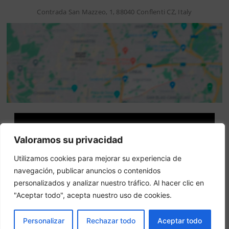
Contrada San Mazzeo, 1, 88040 Conflenti CZ, Italy
Attenzione: questo non è un sito ufficiale. Questo sito
Valoramos su privacidad
contiene informazioni sull hotel e offre un servizio di
prenotazione online.
Utilizamos cookies para mejorar su experiencia de
Siete il proprietario di questo sito web?
–
Prenota ora
navegación, publicar anuncios o contenidos
personalizados y analizar nuestro tráfico. Al hacer clic en
"Aceptar todo", acepta nuestro uso de cookies.
Altri hotel in città
PRENOTA
Personalizar
Rechazar todo
Aceptar todo