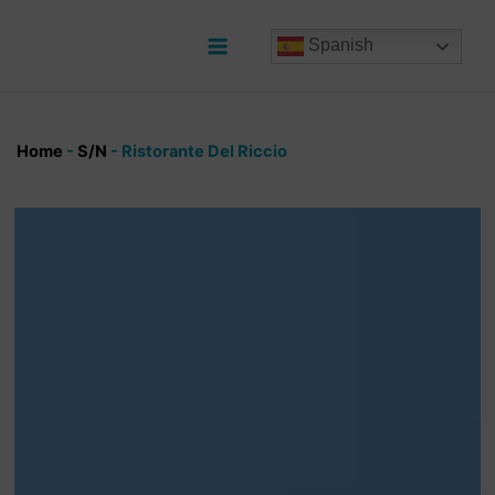
Ir
al
Spanish
contenido
Main
Menu
Home
-
S/N
-
Ristorante Del Riccio