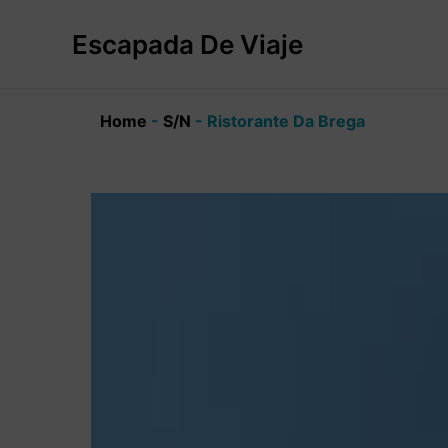
Ir
al
Escapada De Viaje
contenido
Home
-
S/N
-
Ristorante Da Brega