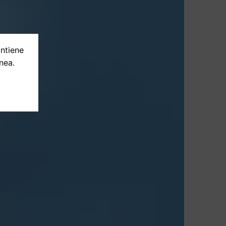
ontiene
nea.