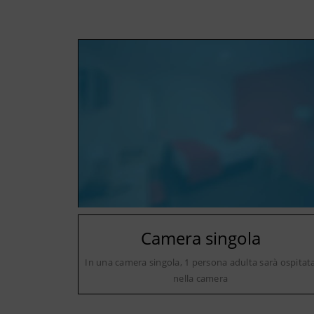
Camera singola
In una camera singola, 1 persona adulta sarà ospitat
nella camera