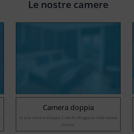
Le nostre camere
Camera doppia
a
In una camera doppia, 2 adulti alloggiano nella stessa
stanza.