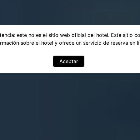
encia: este no es el sitio web oficial del hotel. Este sitio c
ormación sobre el hotel y ofrece un servicio de reserva en lí
Aceptar