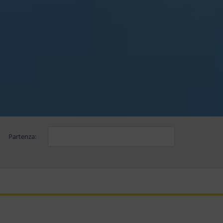
Partenza: