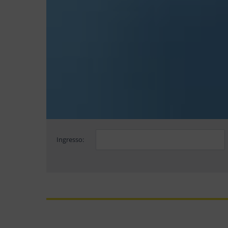
Ingresso: