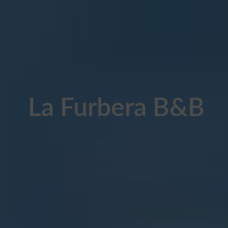
La Furbera B&B