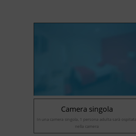
Camera singola
In una camera singola, 1 persona adulta sarà ospitat
nella camera