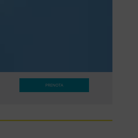
PRENOTA