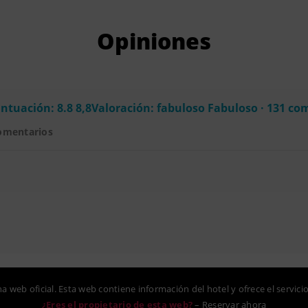
Opiniones
ntuación: 8.8 8,8Valoración: fabuloso Fabuloso · 131 co
omentarios
na web oficial. Esta web contiene información del hotel y ofrece el servici
¿Eres el propietario de esta web?
–
Reservar ahora