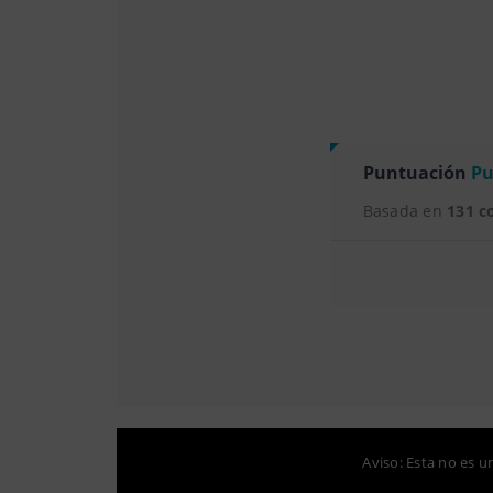
Puntuación
Pu
Basada en
131 c
Aviso: Esta no es u