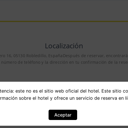
Localización
ro 16, 05130 Robledillo, EspañaDespués de reservar, encontrarás
 número de teléfono y la dirección en tu confirmación de la rese
encia: este no es el sitio web oficial del hotel. Este sitio c
ormación sobre el hotel y ofrece un servicio de reserva en lí
Aceptar