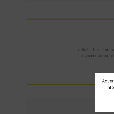
calle barbaceo nume
alojamiento con el
Advert
inf