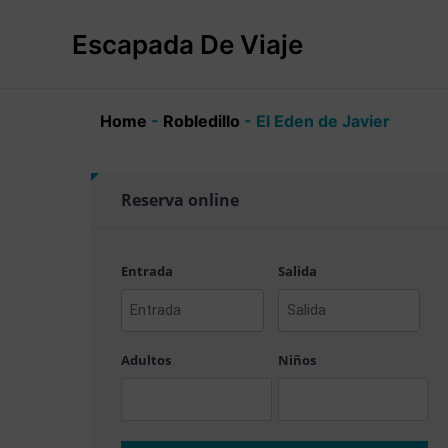
Ir
al
Escapada De Viaje
contenido
Home
-
Robledillo
-
El Eden de Javier
Reserva online
Entrada
Salida
AAAA
AAAA
barra
barra
Adultos
Niños
MM
MM
barra
barra
DD
DD