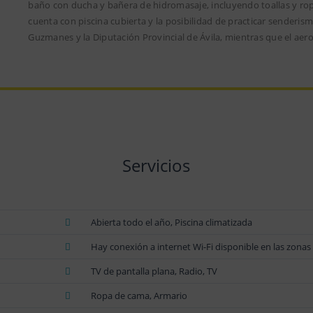
baño con ducha y bañera de hidromasaje, incluyendo toallas y rop
cuenta con piscina cubierta y la posibilidad de practicar senderis
Guzmanes y la Diputación Provincial de Ávila, mientras que el ae
Servicios
Abierta todo el año, Piscina climatizada
Hay conexión a internet Wi-Fi disponible en las zonas
TV de pantalla plana, Radio, TV
Ropa de cama, Armario