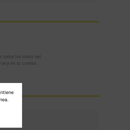
 todos los datos del
rva y en tu cuenta.
ontiene
nea.