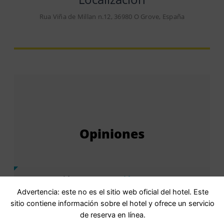
Rua Viña de Millan n.12, 36980 O Grove, España
Opiniones
Puntuación
9,9Puntuación: 9.9
ExcepcionalValoración: excepcional · 19
Advertencia: este no es el sitio web oficial del hotel. Este
comentarios
sitio contiene información sobre el hotel y ofrece un servicio
de reserva en línea.
Basada en
19 comentarios