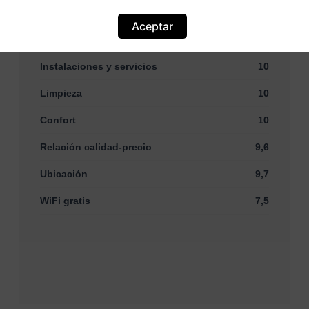
Aceptar
Personal
10
Instalaciones y servicios
10
Limpieza
10
Confort
10
Relación calidad-precio
9,6
Ubicación
9,7
WiFi gratis
7,5