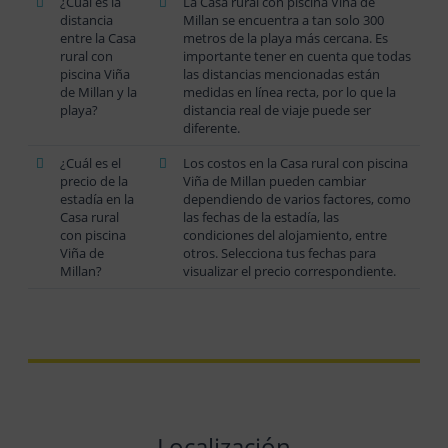
¿Cuál es la
La Casa rural con piscina Viña de
distancia
Millan se encuentra a tan solo 300
entre la Casa
metros de la playa más cercana. Es
rural con
importante tener en cuenta que todas
piscina Viña
las distancias mencionadas están
de Millan y la
medidas en línea recta, por lo que la
playa?
distancia real de viaje puede ser
diferente.
¿Cuál es el
Los costos en la Casa rural con piscina
precio de la
Viña de Millan pueden cambiar
estadía en la
dependiendo de varios factores, como
Casa rural
las fechas de la estadía, las
con piscina
condiciones del alojamiento, entre
Viña de
otros. Selecciona tus fechas para
Millan?
visualizar el precio correspondiente.
Localización