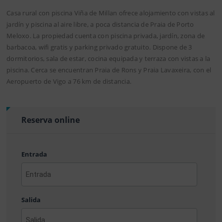
Casa rural con piscina Viña de Millan ofrece alojamiento con vistas al
jardín y piscina al aire libre, a poca distancia de Praia de Porto
Meloxo. La propiedad cuenta con piscina privada, jardín, zona de
barbacoa, wifi gratis y parking privado gratuito. Dispone de 3
dormitorios, sala de estar, cocina equipada y terraza con vistas a la
piscina. Cerca se encuentran Praia de Rons y Praia Lavaxeira, con el
Aeropuerto de Vigo a 76 km de distancia.
Reserva online
Entrada
AAAA
barra
Salida
MM
barra