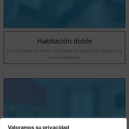
Habitación doble
En una habitación doble, se hospedarán 2 personas adultas en la
misma habitación
Valoramos su privacidad