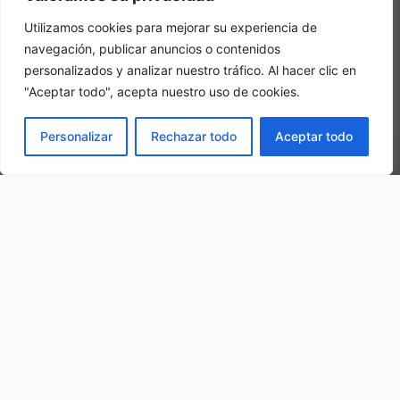
Utilizamos cookies para mejorar su experiencia de
navegación, publicar anuncios o contenidos
personalizados y analizar nuestro tráfico. Al hacer clic en
"Aceptar todo", acepta nuestro uso de cookies.
Habitacion Triple
RESERVAR
Personalizar
Rechazar todo
Aceptar todo
En una habitación triple, se hospedarán 3 personas adultas en la
misma habitación
Nuestra ubicación
Ctra. Coria, 2, 10810 Montehermoso, Cáceres, Spain