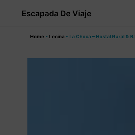
Ir
al
Escapada De Viaje
contenido
Home
-
Lecina
-
La Choca – Hostal Rural & B