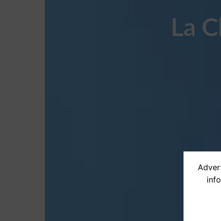
La C
Advert
inf