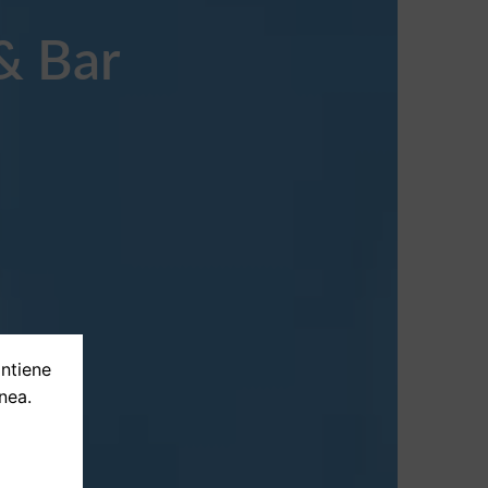
& Bar
ontiene
nea.