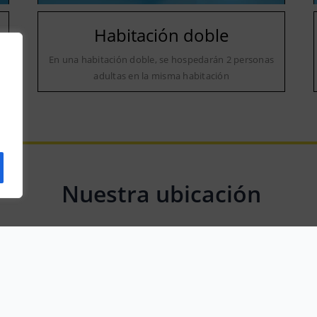
Habitación doble
a
En una habitación doble, se hospedarán 2 personas
adultas en la misma habitación
Nuestra ubicación
Plaza Mayor, 1, 22148 Lecina, Huesca, Spain